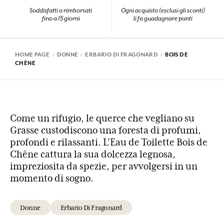
Soddisfatti o rimborsati
Ogni acquisto (esclusi gli sconti)
fino a 15 giorni
li fa guadagnare punti
HOME PAGE
DONNE
ERBARIO DI FRAGONARD
BOIS DE
CHÊNE
Come un rifugio, le querce che vegliano su
Grasse custodiscono una foresta di profumi,
profondi e rilassanti. L'Eau de Toilette Bois de
Chêne cattura la sua dolcezza legnosa,
impreziosita da spezie, per avvolgersi in un
momento di sogno.
Donne
Erbario Di Fragonard