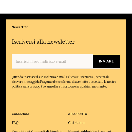
Newsletter
Iscriversi alla newsletter
INVIARE
Quando inserisce il suo indirizzo e-mail e clicca su 'Iscriversi', accetta di
ricevere messaggi da Fragonard e conferma di aver letto e accettato la nostra
politica sulla privacy. Puo annullare l'iscrizione in qualsiasi momento.
CONDIZIONI
A PROPOSITO
FAQ
Chi siamo
Condizioni Generali di Vendita
Negozi, fabbriche & musei