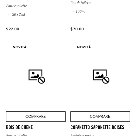
Eau de toilette
Eau de toilette
100ml
20 x 2 ml
$ 22.00
$ 70.00
NOVITÀ
NOVITÀ
COMPRARE
COMPRARE
BOIS DE CHÊNE
COFANETTO SAPONETTE BOISÉS
Eau de toilette
4 mini saponette