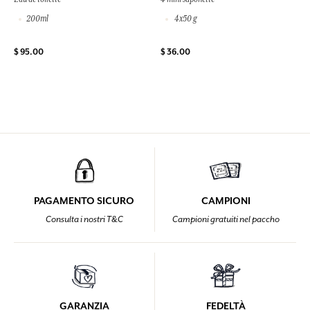
200ml
4x50 g
$ 95.00
$ 36.00
PAGAMENTO SICURO
CAMPIONI
Consulta i nostri T&C
Campioni gratuiti nel paccho
GARANZIA
FEDELTÀ