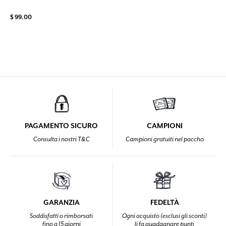
$ 99.00
PAGAMENTO SICURO
CAMPIONI
Consulta i nostri T&C
Campioni gratuiti nel paccho
GARANZIA
FEDELTÀ
Soddisfatti o rimborsati
Ogni acquisto (esclusi gli sconti)
fino a 15 giorni
li fa guadagnare punti