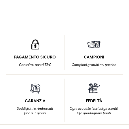
PAGAMENTO SICURO
CAMPIONI
Consulta i nostri T&C
Campioni gratuiti nel paccho
GARANZIA
FEDELTÀ
Soddisfatti o rimborsati
Ogni acquisto (esclusi gli sconti)
fino a 15 giorni
li fa guadagnare punti