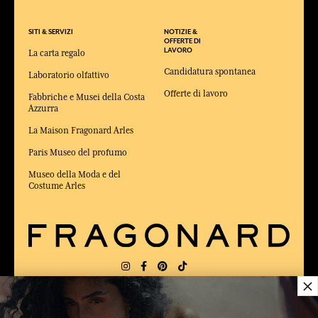
SITI & SERVIZI
NOTIZIE &
OFFERTE DI
LAVORO
La carta regalo
Candidatura spontanea
Laboratorio olfattivo
Offerte di lavoro
Fabbriche e Musei della Costa
Azzurra
La Maison Fragonard Arles
Paris Museo del profumo
Museo della Moda e del
Costume Arles
×
CONSEGNA:
US
LINGUA:
IT