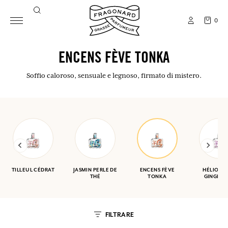
0
ENCENS FÈVE TONKA
Soffio caloroso, sensuale e legnoso, firmato di mistero.
TILLEUL CÉDRAT
JASMIN PERLE DE
ENCENS FÈVE
HÉLIOTR
THÉ
TONKA
GINGEMB
FILTRARE