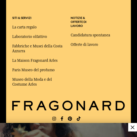
SITI & SERVIZI
NOTIZIE &
OFFERTE DI
LAVORO
La carta regalo
Candidatura spontanea
Laboratorio olfattivo
Offerte di lavoro
Fabbriche e Musei della Costa
Azzurra
La Maison Fragonard Arles
Paris Museo del profumo
Museo della Moda e del
Costume Arles
×
CONSEGNA:
US
LINGUA:
IT