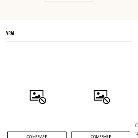
VRAI
C
V
COMPRARE
COMPRARE