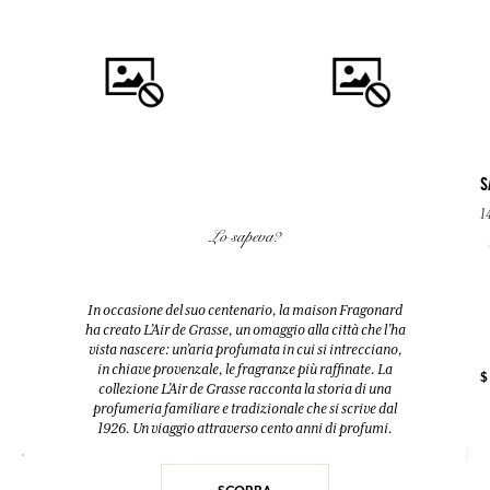
S
1
COMPRARE
COMPRARE
Lo sapeva?
VETIVER
SAPONE
Eau de toilette
140 g
In occasione del suo centenario, la maison Fragonard
100ml
Lavanda
ha creato L’Air de Grasse, un omaggio alla città che l’ha
vista nascere: un’aria profumata in cui si intrecciano,
in chiave provenzale, le fragranze più raffinate. La
+ 4
$ 11.00
$
$ 49.00
$ 70.00
collezione L’Air de Grasse racconta la storia di una
profumeria familiare e tradizionale che si scrive dal
1926. Un viaggio attraverso cento anni di profumi.