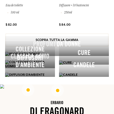
Eau de toilette
Diffusore + 10 bastoncini
100 ml
250ml
$ 82.00
$ 84.00
SCOPRA TUTTA LA GAMMA
PROFUMI DA DONNE
COLLEZIONE
CURE
CLASSICA UOMO
DIFFUSORI
D'AMBIENTE
CANDELE
ERBARIO
DI FRAGONARD