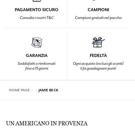
PAGAMENTO SICURO
CAMPIONI
Consulta i nostri T&C
Campioni gratuiti nel paccho
GARANZIA
FEDELTÀ
Soddisfatti o rimborsati
Ogni acquisto (esclusi gli sconti)
fino a 15 giorni
li fa guadagnare punti
HOME PAGE
JAMIE BECK
UN AMERICANO IN PROVENZA