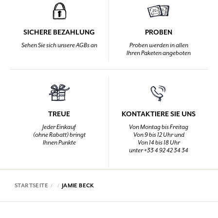
SICHERE BEZAHLUNG
PROBEN
Sehen Sie sich unsere AGBs an
Proben werden in allen
Ihren Paketen angeboten
TREUE
KONTAKTIERE SIE UNS
Jeder Einkauf
Von Montag bis Freitag
(ohne Rabatt) bringt
Von 9 bis 12 Uhr und
Ihnen Punkte
Von 14 bis 18 Uhr
unter +33 4 92 42 34 34
STARTSEITE
JAMIE BECK