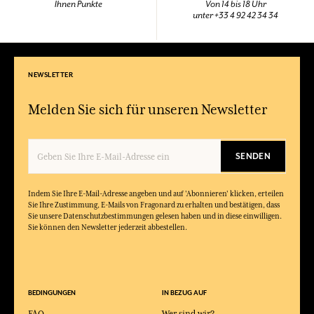
Ihnen Punkte
Von 14 bis 18 Uhr
unter +33 4 92 42 34 34
NEWSLETTER
Melden Sie sich für unseren Newsletter
SENDEN
Indem Sie Ihre E-Mail-Adresse angeben und auf 'Abonnieren' klicken, erteilen
Sie Ihre Zustimmung, E-Mails von Fragonard zu erhalten und bestätigen, dass
Sie unsere Datenschutzbestimmungen gelesen haben und in diese einwilligen.
Sie können den Newsletter jederzeit abbestellen.
BEDINGUNGEN
IN BEZUG AUF
FAQ
Wer sind wir?