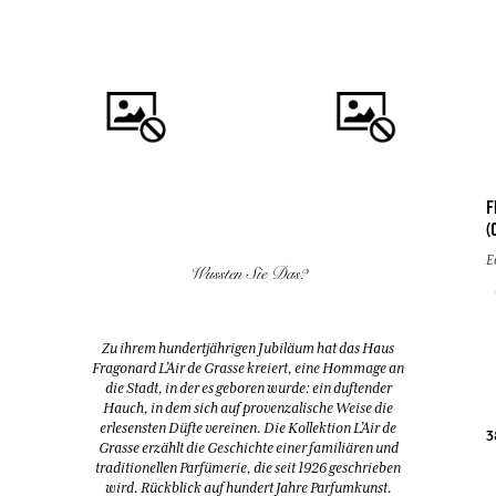
F
(
KAUFEN
KAUFEN
E
Wussten Sie Das?
FLEUR D'ORANGER
EAU DES VACANCES
(ORANGENBLÜTE)
Eau de toilette
Zu ihrem hundertjährigen Jubiläum hat das Haus
Duftspender & 10 Stäbchen
Fragonard L’Air de Grasse kreiert, eine Hommage an
200ml
200ml
die Stadt, in der es geboren wurde: ein duftender
Hauch, in dem sich auf provenzalische Weise die
erlesensten Düfte vereinen. Die Kollektion L’Air de
38,00 €
52,00 €
3
Grasse erzählt die Geschichte einer familiären und
traditionellen Parfümerie, die seit 1926 geschrieben
wird. Rückblick auf hundert Jahre Parfumkunst.