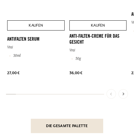
A
V
KAUFEN
KAUFEN
ANTI-FALTEN-CREME FÜR DAS
ANTIFALTEN SERUM
GESICHT
Vrai
Vrai
30ml
50g
27,00 €
36,00 €
2
DIE GESAMTE PALETTE