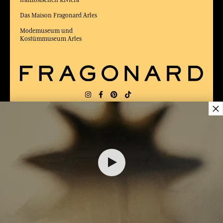
Das Maison Fragonard Arles
Modemuseum und
Kostümmuseum Arles
×
LIEFERUNG:
FR
SPRACHE:
DE
ZUM BESTEN ONLINE-COMMERCE-SITE
2025 vom Magazin Capital gewählt