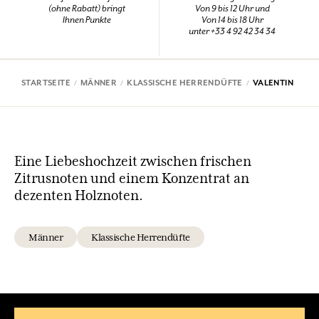
(ohne Rabatt) bringt
Von 9 bis 12 Uhr und
Ihnen Punkte
Von 14 bis 18 Uhr
unter +33 4 92 42 34 34
STARTSEITE
MÄNNER
KLASSISCHE HERRENDÜFTE
VALENTIN
Eine Liebeshochzeit zwischen frischen
Zitrusnoten und einem Konzentrat an
dezenten Holznoten.
Männer
Klassische Herrendüfte