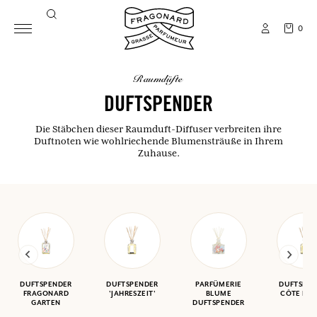
0
raumdüfte
DUFTSPENDER
Die Stäbchen dieser Raumduft-Diffuser verbreiten ihre
Duftnoten wie wohlriechende Blumensträuße in Ihrem
Zuhause.
DUFTSPENDER
DUFTSPENDER
PARFÜMERIE
DUFTSPEN
FRAGONARD
'JAHRESZEIT'
BLUME
CÔTE D'A
GARTEN
DUFTSPENDER