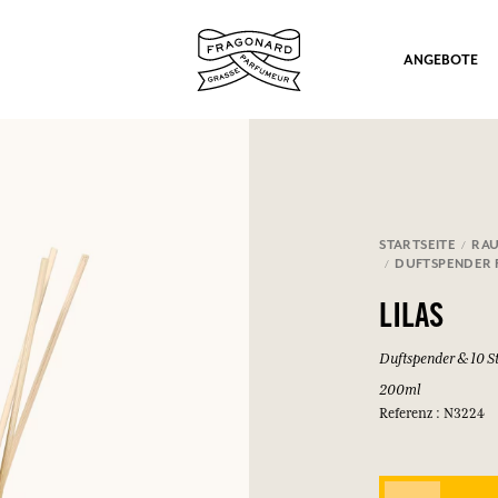
ANGEBOTE
STARTSEITE
RA
DUFTSPENDER 
ation
LILAS
Duftspender & 10 S
200ml
Referenz : N3224
nd Geschenke.