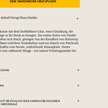
DEM WARENKORB HINZUFÜGEN
 Rabatt) bringt Ihnen Punkte
Sehen Sie sich unsere
uhause mit dem Duftdiffusor Lilas, einer Einladung, die
Tage in Ihr Heim zu bringen. Die ersten Noten von Flieder
lten sich frisch, getragen von der Rundheit von Heliotrop
r Basis verleihen Tonkabohne und ein Hauch von Patchouli
haffen eine florale, umhüllende Atmosphäre. Dieser
 eine raffinierte Sillage – ein wahrer Frühlingszauber für
ISUNG
nen und die Rattanstäbchen in den Flakon eintauchen. Die
s Parfum absorbieren und es dezent bis zu 8 Wochen, je
UNG
 verbreiten. Die Stäbchen nicht verbrennen.
Dämpfe leicht entzündbar.
thyl Acetyloctahydronaphthalenes, Ethyl linalol,
e Augenreizung.
ATT BEZÜGLICH DER UMWELTBEZOGENEN
che Reaktion hervorrufen.
R MERKMALE
nderungen unterzogen werden, bitte sehen Sie die