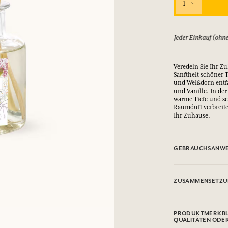
1
EINWÄHLEN
ld zurück, bis zu 15 Tage
Jeder Einkauf (ohne
nd Geschenke.
nd Geschenke.
nd Geschenke.
nd Geschenke.
Veredeln Sie Ihr Z
EINWÄHLEN
EINWÄHLEN
EINWÄHLEN
EINWÄHLEN
Sanftheit schöner 
und Weißdorn entfa
und Vanille. In de
warme Tiefe und sc
Raumduft verbreitet
Ihr Zuhause.
GEBRAUCHSANWE
Den Stöpsel entfer
Stäbchen werden da
ZUSAMMENSETZ
nach Raumvolumen,
Flüssigkeiten und 
Piperonal, Tetrame
Verursacht schwer
Alcool/Alcohol
PRODUKTMERKBL
Kann eine allergis
QUALITÄTEN ODE
Diese Liste kann Ä