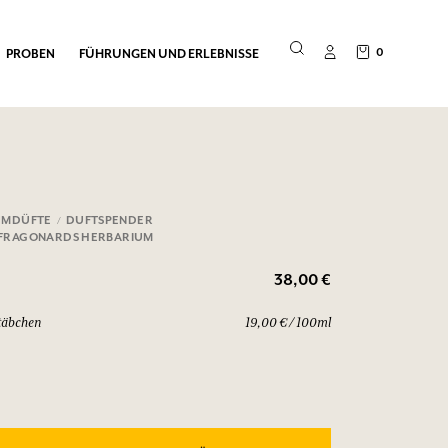
0
PROBEN
FÜHRUNGEN UND ERLEBNISSE
UMDÜFTE
DUFTSPENDER
FRAGONARDS HERBARIUM
38,00 €
täbchen
19,00 € / 100ml