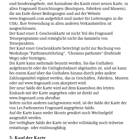
und Sonderangebote, mit Ausnahme des Kaufs einer neuen Karte, in
allen Fragonard-Einrichtungen (Boutiquen, Fabriken und Museen),
die am Ende dieser Bedingungen und auf der Website
www.fragonard.com aufgeführt sind (außer für Lieferungen in die
USA). Ihre Verwendung in allen anderen Verkaufsstellen ist
ausgeschlossen.
Der Kauf einer E-Geschenkkarte ist nicht Teil des Fragonard
Treueprogramms und ermöglicht nicht das Sammeln von
Treuepunkten.
Der Kauf einer Geschenkkarte berechtigt nicht zur Buchung von
Workshops "Parfümeurlehrling", "Chemins parfumés" (Duftende
Wege) oder Vorträgen.
Die Karte kann mehrmals benutzt werden, bis das Guthaben
aufgebraucht oder die Gültigkeitsdauer abgelaufen ist, und sie kann
bei einem Kauf über das Guthaben hinaus durch jedes andere
Zahlungsmittel ergänzt werden, das in Geschäften, Fabriken, Museen
oder auf www.fragonard.com akzeptiert wird.
Der neue Saldo der Karte wird auf dem Kassenbon des letzten
Einkaufs mit der Karte angegeben oder ist direkt auf
www.fragonard.com abrufbar.
Sofern nichts anderes nachgewiesen wird, ist der Saldo der Karte der
von Les Parfumeries Fragonard angegebene Saldo.
Auf die Karte kann weder Skonto gewährt noch Wechselgeld
ausgezahlt werden.
Der verfügbare Saldo der Karte ist weder vollständig noch teilweise
erstattungs- oder einlösungfähig.
3- Kauf der Karte