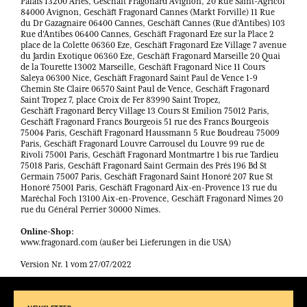
Palais 13200 Arles, Geschäft Fragonard Avignon, 20 Rue Saint-Agricol
84000 Avignon, Geschäft Fragonard Cannes (Markt Forville) 11 Rue
du Dr Gazagnaire 06400 Cannes, Geschäft Cannes (Rue d'Antibes) 103
Rue d'Antibes 06400 Cannes, Geschäft Fragonard Eze sur la Place 2
place de la Colette 06360 Eze, Geschäft Fragonard Eze Village 7 avenue
du Jardin Exotique 06360 Eze, Geschäft Fragonard Marseille 20 Quai
de la Tourette 13002 Marseille, Geschäft Fragonard Nice 11 Cours
Saleya 06300 Nice, Geschäft Fragonard Saint Paul de Vence 1-9
Chemin Ste Claire 06570 Saint Paul de Vence, Geschäft Fragonard
Saint Tropez 7, place Croix de Fer 83990 Saint Tropez,
Geschäft Fragonard Bercy Village 13 Cours St Emilion 75012 Paris,
Geschäft Fragonard Francs Bourgeois 51 rue des Francs Bourgeois
75004 Paris, Geschäft Fragonard Haussmann 5 Rue Boudreau 75009
Paris, Geschäft Fragonard Louvre Carrousel du Louvre 99 rue de
Rivoli 75001 Paris, Geschäft Fragonard Montmartre 1 bis rue Tardieu
75018 Paris, Geschäft Fragonard Saint Germain des Prés 196 Bd St
Germain 75007 Paris, Geschäft Fragonard Saint Honoré 207 Rue St
Honoré 75001 Paris, Geschäft Fragonard Aix-en-Provence 13 rue du
Maréchal Foch 13100 Aix-en-Provence, Geschäft Fragonard Nîmes 20
rue du Général Perrier 30000 Nimes.
Online-Shop:
www.fragonard.com (außer bei Lieferungen in die USA)
Version Nr. 1 vom 27/07/2022