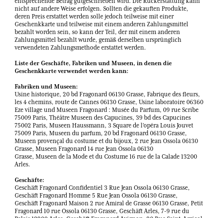
entsprechende Betrag gutgeschrieben wird. Die Rückerstattung kann
nicht auf andere Weise erfolgen. Sollten die gekauften Produkte,
deren Preis erstattet werden solle jedoch teilweise mit einer
Geschenkkarte und teilweise mit einem anderen Zahlungsmittel
bezahlt worden sein, so kann der Teil, der mit einem anderen
Zahlungsmittel bezahlt wurde, gemäß derselben ursprünglich
verwendeten Zahlungsmethode erstattet werden.
Liste der Geschäfte, Fabriken und Museen, in denen die
Geschenkkarte verwendet werden kann:
Fabriken und Museen:
Usine historique, 20 bd Fragonard 06130 Grasse, Fabrique des fleurs,
les 4 chemins, route de Cannes 06130 Grasse, Usine laboratoire 06360
Eze village und Museen Fragonard : Musée du Parfum, 09 rue Scribe
75009 Paris, Théâtre Museen des Capucines, 39 bd des Capucines
75002 Paris, Museen Haussmann, 3 Square de l’opéra Louis Jouvet
75009 Paris, Museen du parfum, 20 bd Fragonard 06130 Grasse,
Museen provençal du costume et du bijoux, 2 rue Jean Ossola 06130
Grasse, Museen Fragonard 14 rue Jean Ossola 06130
Grasse, Museen de la Mode et du Costume 16 rue de la Calade 13200
Arles.
Geschäfte:
Geschäft Fragonard Confidentiel 3 Rue Jean Ossola 06130 Grasse,
Geschäft Fragonard Homme 5 Rue Jean Ossola 06130 Grasse,
Geschäft Fragonard Maison 2 rue Amiral de Grasse 06130 Grasse, Petit
Fragonard 10 rue Ossola 06130 Grasse, Geschäft Arles, 7-9 rue du