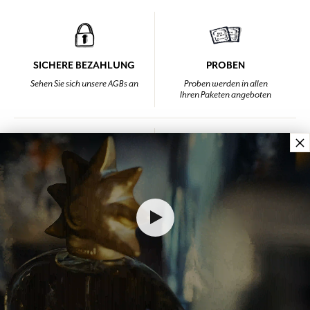
SICHERE BEZAHLUNG
PROBEN
Sehen Sie sich unsere AGBs an
Proben werden in allen
Ihren Paketen angeboten
×
TREUE
KONTAKTIERE SIE UNS
Jeder Einkauf
Von Montag bis Freitag
(ohne Rabatt) bringt
Von 9 bis 12 Uhr und
Ihnen Punkte
Von 14 bis 18 Uhr
unter +33 4 92 42 34 34
STARTSEITE
LEBENSSTIL