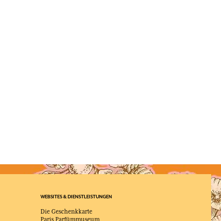
WEBSITES & DIENSTLEISTUNGEN
Die Geschenkkarte
Paris Parfümmuseum