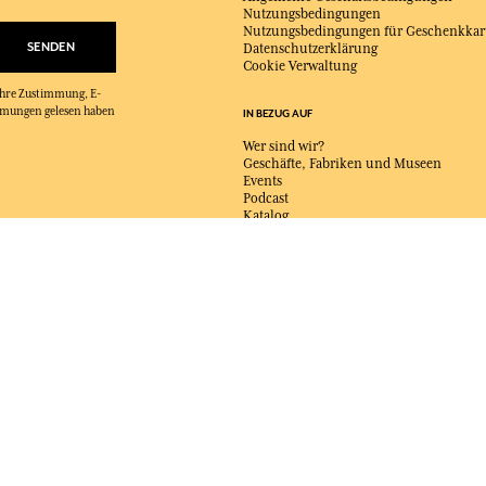
Nutzungsbedingungen
Nutzungsbedingungen für Geschenkkar
SENDEN
Datenschutzerklärung
Cookie Verwaltung
 Ihre Zustimmung, E-
immungen gelesen haben
IN BEZUG AUF
Wer sind wir?
Geschäfte, Fabriken und Museen
Events
Podcast
Katalog
Kontaktieren Sie uns
LIEFERUNG:
FR
SPRACHE:
DE