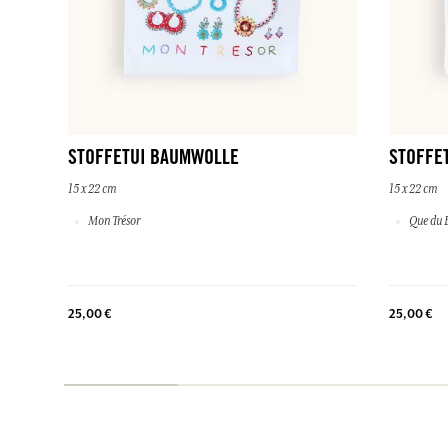
STOFFETUI BAUMWOLLE
STOFFE
15 x 22 cm
15 x 22 cm
Mon Trésor
Que du 
25,00 €
25,00 €