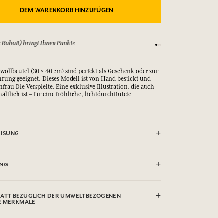
DEM WARENKORB HINZUFÜGEN
 Rabatt) bringt Ihnen Punkte
Sehen Sie sich unsere
ollbeutel (30 × 40 cm) sind perfekt als Geschenk oder zur
hrung geeignet. Dieses Modell ist von Hand bestickt und
frau Die Verspielte. Eine exklusive Illustration, die auch
ältlich ist – für eine fröhliche, lichtdurchflutete
ISUNG
 (30°)
UNG
ATT BEZÜGLICH DER UMWELTBEZOGENEN
R MERKMALE