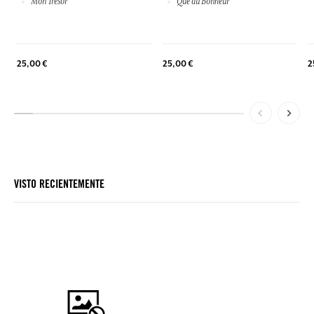
Mon Trésor
Que du Bonheur
25,00 €
25,00 €
2
VISTO RECIENTEMENTE