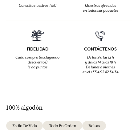
Consulta nuestros T&C
Muestras ofrecidas
en todos sus paquetes
FIDELIDAD
CONTÁCTENOS
Cada compra (excluyendo
De las 9 a las 12 h
descuentos)
y de las 14 a las 18 h
le da puntos
De lunes a viernes
en el +33 4 92 42 34 34
100% algodón
Estilo De Vida
Todo En Orden
Bolsas