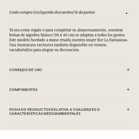
Cada compra (excluyendo descuentos) le da puntos
Consult
Ya sea como regalo o para completar su almacenamiento, nuestras
bolsas de algodón blanco (30 x 40 cm) se adaptan a todos los gustos.
Este modelo bordado a mano resalta nuestra mujer flor La Fantasiosa.
Una ilustración exclusiva también disponible en versión
vacíabolsillos para alegrar su decoración.
CONSEJOS DE USO
Se puede lavar a máquina (30°)
COMPONENTES
100% algodón
FICHA DE PRODUCTOS RELATIVA A CUALIDADES O
CARACTERÍSTICAS MEDIOAMBIENTALES