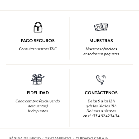
PAGO SEGUROS
MUESTRAS
Consulta nuestros T&C
Muestras ofrecidas
en todos sus paquetes
FIDELIDAD
CONTÁCTENOS
Cada compra (excluyendo
De las 9 a las 12 h
descuentos)
y de las 14 a las 18 h
le da puntos
De lunes a viernes
en el +33 4 92 42 34 34
PÁGINA DE INICIO
TRATAMIENTO
CUIDADO CARA &