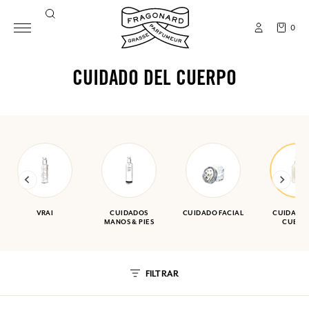
0
CUIDADO DEL CUERPO
VRAI
CUIDADOS
CUIDADO FACIAL
CUIDADO 
MANOS & PIES
CUERP
FILTRAR