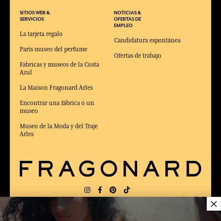
SITIOS WEB &
NOTICIAS &
SERVICIOS
OFERTAS DE
EMPLEO
La tarjeta regalo
Candidatura espontánea
Paris museo del perfume
Ofertas de trabajo
Fabricas y museos de la Costa
Azul
La Maison Fragonard Arles
Encontrar una fábrica o un
museo
Museo de la Moda y del Traje
Arles
×
ENTREGA:
FR
IDIOMA:
ES