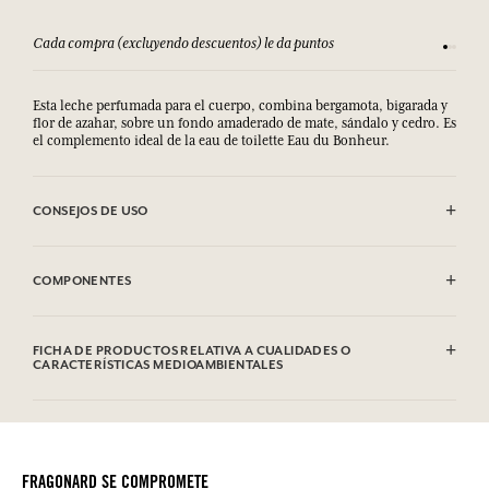
Cada compra (excluyendo descuentos) le da puntos
Consult
Esta leche perfumada para el cuerpo, combina bergamota, bigarada y
flor de azahar, sobre un fondo amaderado de mate, sándalo y cedro. Es
el complemento ideal de la eau de toilette Eau du Bonheur.
CONSEJOS DE USO
.
COMPONENTES
Aqua (Water), Glycerin, C12-15 Alkyl Benzoate, Ethylhexyl Stearate,
Oleth-20, Sorbitan Stearate, Cetyl Alcohol, Parfum (Fragrance),
FICHA DE PRODUCTOS RELATIVA A CUALIDADES O
Polysorbate 60, Imperata Cylindrica Root Extract, Caprylyl Glycol,
CARACTERÍSTICAS MEDIOAMBIENTALES
1,2-hexanediol, Ethylhexylglycerin, Xanthan Gum,
Methylpropanediol, Glyceryl Acrylate/acrylic, Acid Copolymer,
Tabla de información
Acrylates/c10-30 Alkyl Acrylate Crosspolymer, Potassium Sorbate,
Por favor, consulte las cualidades o características medioambientales
Tetrasodium Edta, Sodium Hydroxide, Methylsilanol Mannuronate,
clic aquí
haciendo
.
Carbomer, Sodium Citrate, Citric Acid, Tocopherol, Biotin,
Limonene, Linalool, Hexyl Cinnamal, Hydroxycitronellal, Geraniol,
FRAGONARD SE COMPROMETE
Citronellol, Citral. Esta lista puede ser objeto de modificaciones.