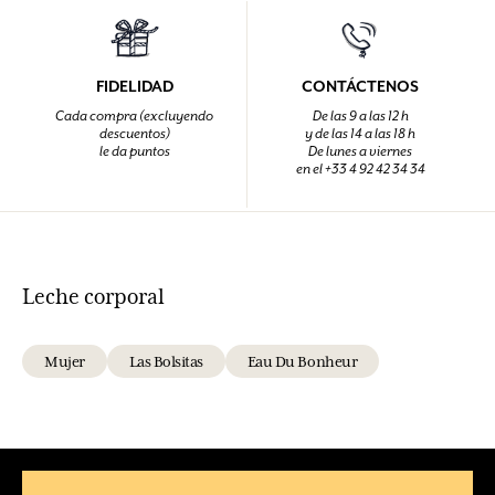
FIDELIDAD
CONTÁCTENOS
Cada compra (excluyendo
De las 9 a las 12 h
descuentos)
y de las 14 a las 18 h
le da puntos
De lunes a viernes
en el +33 4 92 42 34 34
Leche corporal
Mujer
Las Bolsitas
Eau Du Bonheur