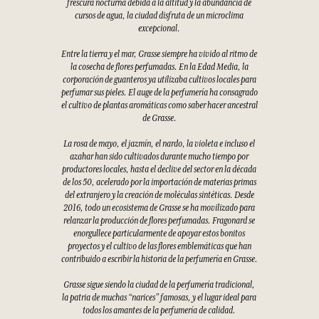
frescura nocturna debida a la altitud y la abundancia de
cursos de agua, la ciudad disfruta de un microclima
excepcional.
Entre la tierra y el mar, Grasse siempre ha vivido al ritmo de
la cosecha de flores perfumadas. En la Edad Media, la
corporación de guanteros ya utilizaba cultivos locales para
perfumar sus pieles. El auge de la perfumería ha consagrado
el cultivo de plantas aromáticas como saber hacer ancestral
de Grasse.
La rosa de mayo, el jazmín, el nardo, la violeta e incluso el
azahar han sido cultivados durante mucho tiempo por
productores locales, hasta el declive del sector en la década
de los 50, acelerado por la importación de materias primas
del extranjero y la creación de moléculas sintéticas. Desde
2016, todo un ecosistema de Grasse se ha movilizado para
relanzar la producción de flores perfumadas. Fragonard se
enorgullece particularmente de apoyar estos bonitos
proyectos y el cultivo de las flores emblemáticas que han
contribuido a escribir la historia de la perfumería en Grasse.
Grasse sigue siendo la ciudad de la perfumería tradicional,
la patria de muchas “narices” famosas, y el lugar ideal para
todos los amantes de la perfumería de calidad.