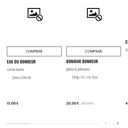
E
E
COMPRAR
COMPRAR
BONJOUR BONHEUR
EAU DU BONHEUR
Jabón & Jabonera
Gel de ducha
150g / 10 × 14,5cm
frasco 250 ml
13,00 €
20,00 €
25,00 €
4