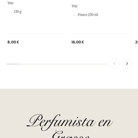
Vrai
Vrai
150 g
Frasco 250 ml
8,00 €
16,00 €
2
Perfumista en
Grasse