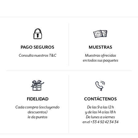
PAGO SEGUROS
MUESTRAS
Consulta nuestros T&C
Muestras ofrecidas
en todos sus paquetes
FIDELIDAD
CONTÁCTENOS
Cada compra (excluyendo
De las 9 a las 12 h
descuentos)
y de las 14 a las 18 h
le da puntos
De lunes a viernes
en el +33 4 92 42 34 34