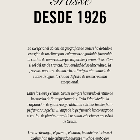
DESDE 1926
La excepcional ubicación geográfica de Grasse ha dotado a
su región de un clima particularmente agradable favorable
al cultivo de numerosas especies florales y aromáticas. Con
el sol del sur de Francia, la suavidad del Mediterráneo, la
frescura nocturna debida a la altitud y la abundancia de
cursos de agua, la ciudad disfruta de un microclima
excepcional.
Entre la tierra y el mar, Grasse siempre ha vivido al ritmo de
la cosecha de flores perfumadas. En la Edad Media, la
corporación de guanteros ya utilizaba cultivos locales para
perfumar sus pieles. El auge de la perfumería ha consagrado
el cultivo de plantas aromáticas como saber hacer ancestral
de Grasse.
La rosa de mayo, el jazmín, el nardo, la violeta e incluso el
azahar han sido cultivados durante mucho tiempo por