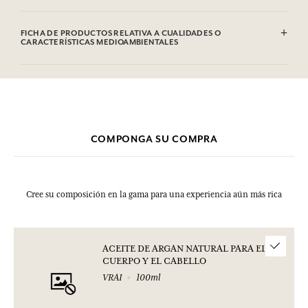
Argania Spinosa Kernel Oil, Parfum (Fragrance), Limonene, Linalool,
Alphalsomethyl Ionone, Citral, Benzyl Salicylate, Eugenol, Geraniol.
FICHA DE PRODUCTOS RELATIVA A CUALIDADES O
Esta lista puede ser objeto de modificaciones. Consultar el embalaje
CARACTERÍSTICAS MEDIOAMBIENTALES
del producto comprado.
Tabla de información
Por favor, consulte las cualidades o características medioambientales
clic aquí
haciendo
.
COMPONGA SU COMPRA
Cree su composición en la gama para una experiencia aún más rica
ACEITE DE ARGAN NATURAL PARA EL
CUERPO Y EL CABELLO
VRAI
100ml