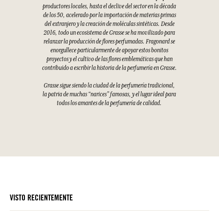
productores locales, hasta el declive del sector en la década
de los 50, acelerado por la importación de materias primas
del extranjero y la creación de moléculas sintéticas. Desde
2016, todo un ecosistema de Grasse se ha movilizado para
relanzar la producción de flores perfumadas. Fragonard se
enorgullece particularmente de apoyar estos bonitos
proyectos y el cultivo de las flores emblemáticas que han
contribuido a escribir la historia de la perfumería en Grasse.
Grasse sigue siendo la ciudad de la perfumería tradicional,
la patria de muchas “narices” famosas, y el lugar ideal para
todos los amantes de la perfumería de calidad.
VISTO RECIENTEMENTE