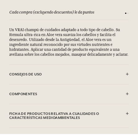
Cada compra (excluyendo descuentos) le da puntos
Consult
Un VRAI champú de cuidados adaptado a todo tipo de cabello. Su
fórmula ultra-rica en Aloe vera suaviza los cabellos y facilita el
desenredo. Utilizado desde la Antigüedad, el Aloe vera es un
ingrediente natural reconocido por sus virtudes nutrientes e
hidratantes. Aplicar una cantidad de producto equivalente a una
avellana sobre los cabellos mojados, masajear delicadamente y aclarar.
CONSEJOS DE USO
Aplicar una cantidad de producto equivalente a una avellana sobre
los cabellos mojados, masajear delicadamente y aclarar.
COMPONENTES
EVITAR EL CONTACTO CON LOS OJOS.
Aqua (Water), Sodium Laureth Sulfate, Cocamidopropyl
Betaïne, Glycerin, Disodium Laureth Sulfosuccinate,
FICHA DE PRODUCTOS RELATIVA A CUALIDADES O
Parfum (Fragrance), Aloe Barbadensis Leaf Extract,
CARACTERÍSTICAS MEDIOAMBIENTALES
Peg-7 Glyceryl Cocoate, Acrylates / C 10-30 Alkyl Acrylate
Crosspolymer, Glycol Distearate, Sodium Benzoate,
Tabla de información
Polyquaternium-10, Potassium Sorbate, Coco-Glucoside,
Por favor, consulte las cualidades o características medioambientales
Sodium Hydroxide, Glyceryl Oleate, Glyceryl Stearate,