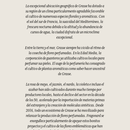
La excepcional ubicación geográfica de Grasse ha dotado a
su región de un clima particularmente agradable favorable
al cultivo de numerosas especies florales y aromáticas. Con
el sol del sur de Francia, la suavidad del Mediterráneo, la
frescura nocturna debida a la altitud y la abundancia de
cursos de agua, la ciudad disfruta de un microclima
excepcional.
Entre la tierra y el mar, Grasse siempre ha vivido al ritmo de
la cosecha de flores perfumadas. En la Edad Media, la
corporación de guanteros ya utilizaba cultivos locales para
perfumar sus pieles. El auge de la perfumería ha consagrado
el cultivo de plantas aromáticas como saber hacer ancestral
de Grasse.
La rosa de mayo, el jazmín, el nardo, la violeta e incluso el
azahar han sido cultivados durante mucho tiempo por
productores locales, hasta el declive del sector en la década
de los 50, acelerado por la importación de materias primas
del extranjero y la creación de moléculas sintéticas. Desde
2016, todo un ecosistema de Grasse se ha movilizado para
relanzar la producción de flores perfumadas. Fragonard se
enorgullece particularmente de apoyar estos bonitos
proyectos y el cultivo de las flores emblemáticas que han