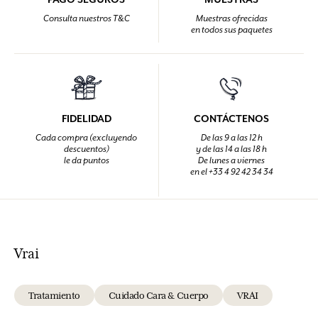
Consulta nuestros T&C
Muestras ofrecidas
en todos sus paquetes
FIDELIDAD
CONTÁCTENOS
Cada compra (excluyendo
De las 9 a las 12 h
descuentos)
y de las 14 a las 18 h
le da puntos
De lunes a viernes
en el +33 4 92 42 34 34
Vrai
Tratamiento
Cuidado Cara & Cuerpo
VRAI