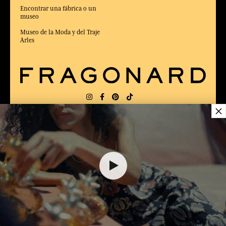
Encontrar una fábrica o un
museo
Museo de la Moda y del Traje
Arles
×
ENTREGA:
FR
IDIOMA:
ES
22,00 €
ELEGIDO MEJOR SITIO DE COMERCIO
en Línea 2025 por la revista Capital
AÑADIR A EL CARRITO
1