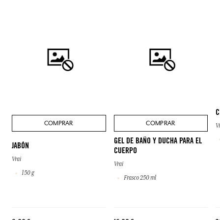
C
COMPRAR
COMPRAR
V
GEL DE BAÑO Y DUCHA PARA EL
JABÓN
CUERPO
Vrai
Vrai
150 g
Frasco 250 ml