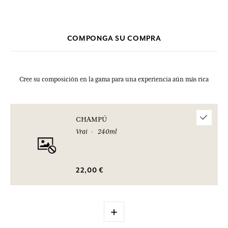
clic aquí
haciendo
.
Benzoic Acid, Citric Acid, Limonene, Linalool, Alpha
lsomethyl Ionone, Citral, Benzyl Salicylate, Eugenol. Esta lista puede
ser objeto de modificaciones. Consultar el embalaje del producto
comprado.
COMPONGA SU COMPRA
Cree su composición en la gama para una experiencia aún más rica
CHAMPÚ
Vrai
240ml
22,00 €
+