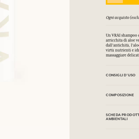
orsati fino a 15 giorni
Ogni acquisto (esclu
Un VRAI shampoo cur
arricchita di aloe v
dall'antichità, l'a
virtù nutrienti e id
massaggiare delica
CONSIGLI D'USO
Applicare un pizzic
e sciacquare.
COMPOSIZIONE
EVITARE IL CONTA
Aqua (Water), Sodi
SCHEDA PRODOTTO
Betaïne, Glycerin,
AMBIENTALI
Parfum (Fragrance),
Peg-7 Glyceryl Coco
Tabella informativa
Crosspolymer, Glyc
Si prega di consult
Polyquaternium-10