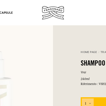
 CAPSULE
mulare punti e ricevere regali.
HOME PAGE
TRA
COLLEGARSI
SHAMPOO
Vrai
240ml
Riferimento : VSH
COLLEGARSI
COLLEGARSI
COLLEGARSI
1