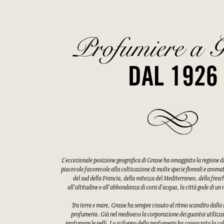
Profumiere a G
DAL 1926
L'eccezionale posizione geografica di Grasse ha omaggiato la regione 
piacevole favorevole alla coltivazione di molte specie floreali e aroma
del sud della Francia, della mitezza del Mediterraneo, della fres
all'altitudine e all'abbondanza di corsi d'acqua, la città gode di u
Tra terra e mare, Grasse ha sempre vissuto al ritmo scandito dalla ra
profumeria. Già nel medioevo la corporazione dei guantai utilizzav
profumare le pelli. Lo sviluppo della profumeria ha consacrato la col