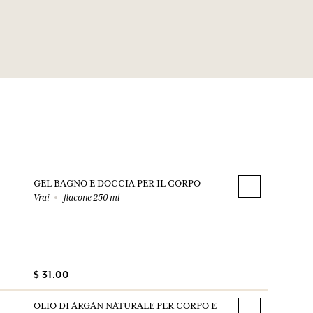
Glyceryl Oleate, Glyceryl Stearate,
ic Acid, Limonene, Linalool, Alpha
itral, Benzyl Salicylate, Eugenol. Questa lista può essere
e, si prega di conservare l'imballaggio del prodotto
GEL BAGNO E DOCCIA PER IL CORPO
Vrai
flacone 250 ml
$ 31.00
OLIO DI ARGAN NATURALE PER CORPO E