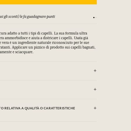
si gli sconti) le fa guadagnare punti
Consulta i nostri T&C
a adatto a tutti i tipi di capelli. La sua formula ultra
era ammorbidisce e aiuta a districare i capelli. Usata già
loe vera è un ingrediente naturale riconosciuto per le sue
ratanti. Applicare un pizzico di prodotto sui capelli bagnati,
tamente e sciacquare.
o di prodotto sui capelli bagnati, massaggiare delicatamente
TTO CON GLI OCCHI.
um Laureth Sulfate, Cocamidopropyl
 RELATIVA A QUALITÀ O CARATTERISTICHE
 Disodium Laureth Sulfosuccinate,
 Aloe Barbadensis Leaf Extract,
ate, Acrylates / C 10-30 Alkyl Acrylate
ol Distearate, Sodium Benzoate,
clic qui
are le qualità o le caratteristiche ambientali facendo
.
, Potassium Sorbate, Coco-Glucoside,