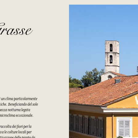
rasse
di un clima particolarmente
tiche. Beneficiando del sole
chezza notturna legata
n microclima eccezionale.
ccolta dei fiori per la
a le colture locali per
tivazione delle piante da