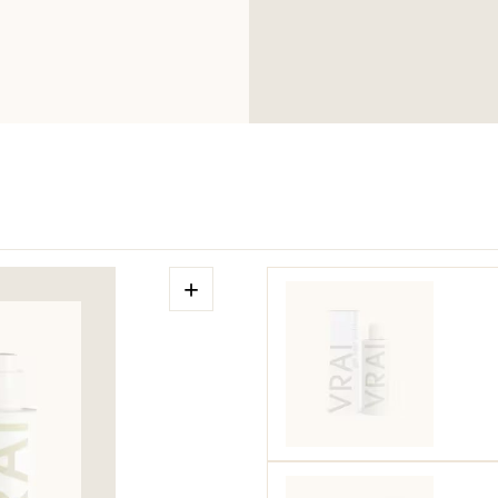
Sodium Hydroxide, 
Benzoic Acid, Citr
lsomethyl Ionone, C
oggetto di modifich
acquistato.
+