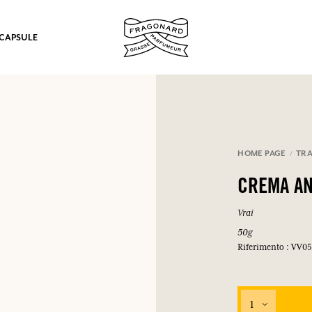
 CAPSULE
mulare punti e ricevere regali.
HOME PAGE
TRA
COLLEGARSI
CREMA AN
Vrai
50g
Riferimento : VV0
COLLEGARSI
COLLEGARSI
COLLEGARSI
1