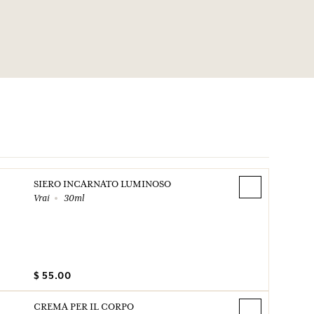
tide-7, Rutin, Alpha-isomethyl Ionone, Limonene, Linalool,
cylate, Eugenol. Questa lista può essere oggetto di modifiche,
are l'imballaggio del prodotto acquistato.
SIERO INCARNATO LUMINOSO
Vrai
30ml
$ 55.00
CREMA PER IL CORPO