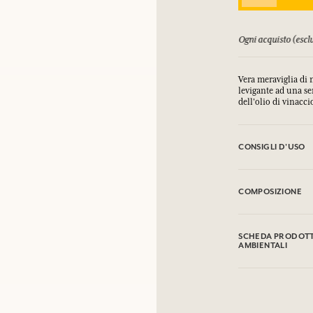
orsati fino a 15 giorni
Ogni acquisto (esclu
Vera meraviglia di m
levigante ad una se
dell'olio di vinacci
CONSIGLI D'USO
.
COMPOSIZIONE
Aqua (Water), Vitis
Alcohol, Cetyl Pal
SCHEDA PRODOTTO
Butyl Methoxydibe
AMBIENTALI
Phenylbenzimidazole
Acid, Stearic Acid,
Tabella informativa
Camellia Sinensis 
Si prega di consult
(Fragrance), Ethyl
Disodium Edta, Opu
Polysorbate 20, Ph