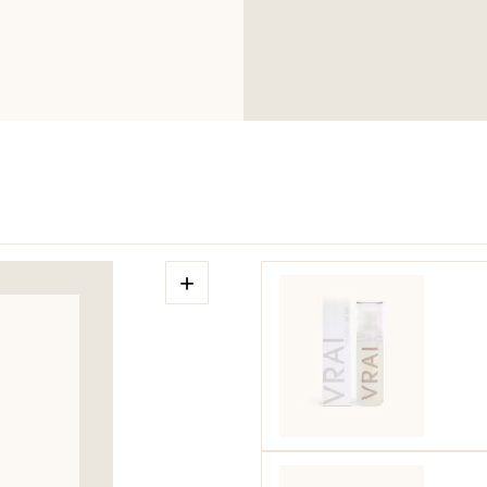
Palmitoyl Tetrapep
Citral, Benzyl Sali
si prega di conserv
+