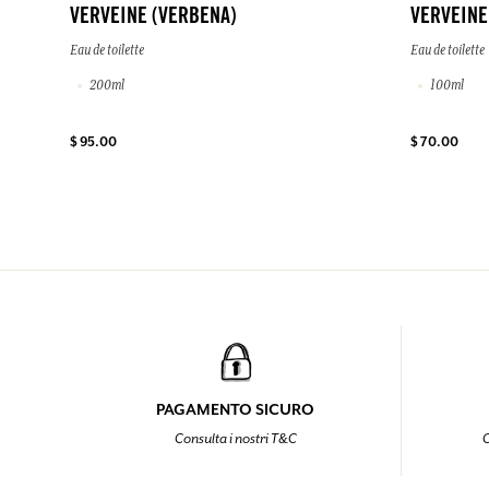
VERVEINE (VERBENA)
VERVEINE
Eau de toilette
Eau de toilette
200ml
100ml
$ 95.00
$ 70.00
PAGAMENTO SICURO
Consulta i nostri T&C
C