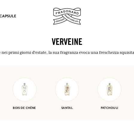
 CAPSULE
VERVEINE
ei primi giorni d'estate, la sua fragranza evoca una freschezza squisit
mulare punti e ricevere regali.
COLLEGARSI
BOIS DE CHÊNE
SANTAL
PATCHOULI
COLLEGARSI
COLLEGARSI
COLLEGARSI