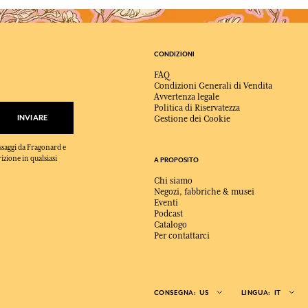
CONDIZIONI
FAQ
Condizioni Generali di Vendita
Avvertenza legale
Politica di Riservatezza
INVIARE
Gestione dei Cookie
essaggi da Fragonard e
rizione in qualsiasi
A PROPOSITO
Chi siamo
Negozi, fabbriche & musei
Eventi
Podcast
Catalogo
Per contattarci
CONSEGNA:
US
LINGUA:
IT