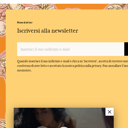
Newsletter
Iscriversi alla newsletter
Quando inserisce il suo indirizzo e-mail e clicca su 'Iscriversi', accetta di ricevere m
conferma di aver letto e accettato la nostra politica sulla privacy. Puo annullare l'isc
momento.
×