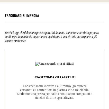
Questa lista può essere oggetto di modifiche, si prega di conservare
Si prega di consultare le qualità o le caratteristiche ambientali
Tenere fuori dalla portata dei bambini. IN CASO DI CONTATTO CON
l'imballaggio del prodotto acquistato.
clic qui
facendo
.
GLI OCCHI: sciacquare accuratamente per parecchi minuti. IN CASO
DI CONTATTO CON LA PELLE: lavare abbondantemente con acqua e
FRAGONARD SI IMPEGNA
sapone. In caso di consultazione di un medico, tenere a disposizione
il contenitore o l'etichetta del prodotto. Tenere lontano da fonti di
calore, superfici calde, scintille, fiamme libere. Non fumare. Smaltire
il contenuto/contenitore secondo le istruzioni di smaltimento locali.
Perché è oggi che dobbiamo preoccuparci del domani, siamo convinti che ogni passo
N. d'urgenza (+33) 01.45.42.59.59.
conti, ogni domanda sia importante e ogni risposta una vittoria per un pianeta più
UFI:7EV8-E0T2-R003-7AEW
umano e più verde.
UNA SECONDA VITA AI RIFIUTI
I nostri flaconi in vetro e alluminio, gli astucci
cartonati e i contenitori in plastica sono riciclabili.
Mediante una pressa per balle i rifiuti sono compattati e
riciclati da ditte specializzate.