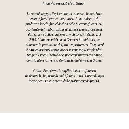
know-how ancestrale di Grasse.
La rosa di maggio, il gelsomino, la tuberosa, la violetta e
persino i fiori d'arancio sono stati a lungo coltivati dai
produttori locali, fino al declino della filiera negli anni '50,
accelerato dall'importazione di materie prime provenienti
dall'estero e dalla creazione di molecole sintetiche. Dal
2016, l'intero ecosistema di Grasse si è mobilitato per
rilanciare la produzione dei fiori per profumieri. Fragonard
è particolarmente orgogliosa di sostenere questi splendidi
progetti e la coltivazione dei fiori emblematici che hanno
contribuito a scrivere la storia della profumeria a Grasse!
Grasse si conferma la capitale della profumeria
tradizionale, la patria di molti famosi “nasi” e resta il luogo
ideale per tutti gli amanti della profumeria di qualità.