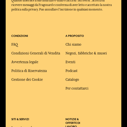
Quando inserisce il suo indirizzo e-mail e clicca su 'Iscriversi', accetta di
ricevere messaggi da Fragonard e conferma di aver letto e accettato la nostra
politica sulla privacy. Puo annullare l'iscrizione in qualsiasi momento.
CONDIZIONI
A PROPOSITO
FAQ
Chi siamo
Condizioni Generali di Vendita
Negozi, fabbriche & musei
Avvertenza legale
Eventi
Politica di Riservatezza
Podcast
Gestione dei Cookie
Catalogo
Per contattarci
SITI & SERVIZI
NOTIZIE &
OFFERTE DI
LAVORO