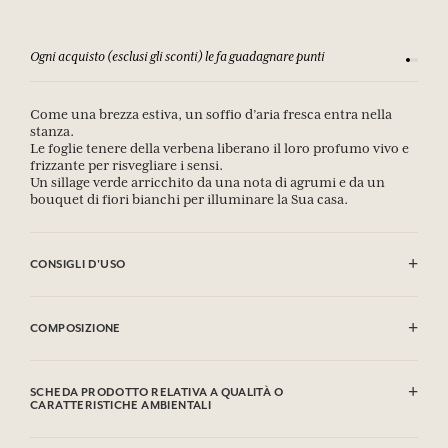
Ogni acquisto (esclusi gli sconti) le fa guadagnare punti
Consulta
Come una brezza estiva, un soffio d’aria fresca entra nella
stanza.
Le foglie tenere della verbena liberano il loro profumo vivo e
frizzante per risvegliare i sensi.
Un sillage verde arricchito da una nota di agrumi e da un
bouquet di fiori bianchi per illuminare la Sua casa.
CONSIGLI D'USO
Togliere il tappo e infilare nel flacone i bastoncini di giunco. Questi
assorbiranno il profumo per spanderlo delicatamente nell'aria fino a
COMPOSIZIONE
otto settimane a seconda del volume della stanza. Non far bruciare i
bastoncini.
Alcool/Alcohol
Liquidi e vapori facilmente infiammabili.
Contient /
Contains
: Tetramethyl Acetyloctahydronaphthalenes, Ethyl
SCHEDA PRODOTTO RELATIVA A QUALITÀ O
Provoca grave irritazione oculare.
linalool, Geraniol, Citral, 2,4-Dimethyl-3-Cyclohexen-1-
CARATTERISTICHE AMBIENTALI
Nocivo per gli organismi acquatici con effetti di lunga durata.
Carboxaldehyde
Può provocare una reazione allergica.
Tabella informativa