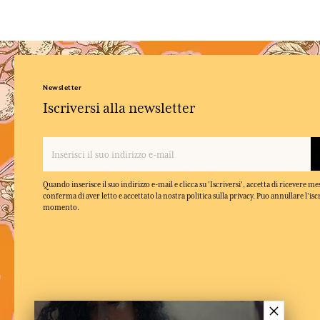
Newsletter
Iscriversi alla newsletter
Quando inserisce il suo indirizzo e-mail e clicca su 'Iscriversi', accetta di ricevere m
conferma di aver letto e accettato la nostra politica sulla privacy. Puo annullare l'isc
momento.
×