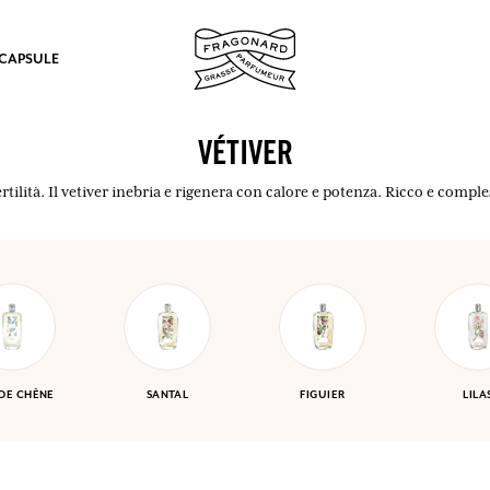
 CAPSULE
VÉTIVER
rtilità. Il vetiver inebria e rigenera con calore e potenza. Ricco e comples
mulare punti e ricevere regali.
COLLEGARSI
 DE CHÊNE
SANTAL
FIGUIER
LILA
COLLEGARSI
COLLEGARSI
COLLEGARSI