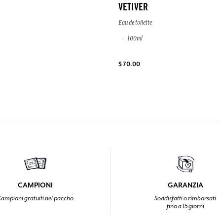
VETIVER
Eau de toilette
100ml
$ 70.00
CAMPIONI
GARANZIA
ampioni gratuiti nel paccho
Soddisfatti o rimborsati
fino a 15 giorni