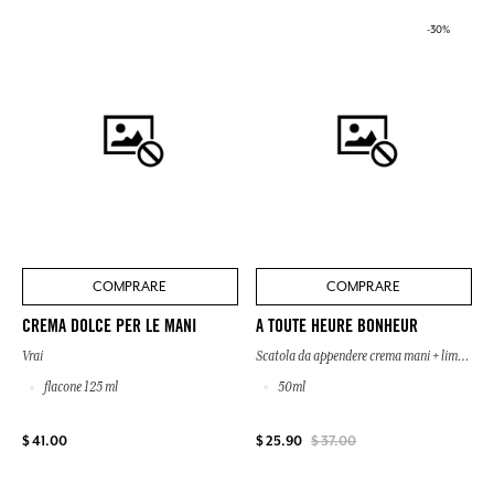
-30%
COMPRARE
COMPRARE
A TOUTE HEURE BONHEUR
CREMA DOLCE PER LE MANI
Scatola da appendere crema mani + lima per unghie
Vrai
50ml
flacone 125 ml
$ 41.00
$ 25.90
$ 37.00