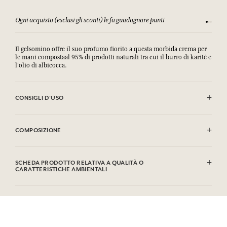
Ogni acquisto (esclusi gli sconti) le fa guadagnare punti
Consulta
Il gelsomino offre il suo profumo fiorito a questa morbida crema per
le mani
composta
al 95% di prodotti naturali tra cui il burro di karité e
l'olio di albicocca.
CONSIGLI D'USO
.
COMPOSIZIONE
Aqua (Water), Glycerin, Coco-caprylate/caprate, Butyrospermum
Parkii (Shea) Butter, Glyceryl Stearate Se, Polyglyceryl-6 Distearate,
SCHEDA PRODOTTO RELATIVA A QUALITÀ O
Prunus Armeniaca Kernel Oil, Parfum (Fragrance), Cetyl Alcohol,
CARATTERISTICHE AMBIENTALI
Caprylyl Glycol, Acrylates/C10-30 Alkyl Acrylate Crosspolymer, Avena
Sativa (Oat) Kernel Flour, Ethylhexylglycerin, Tocopherol, Panthenol,
Tabella informativa
Helianthus Annuus (Sunflower) Seed Oil, Sodium Hydroxide,
Si prega di consultare le qualità o le caratteristiche ambientali
Linalool, Limonene, Hexyl Cinnamal, Geraniol, Citral. Questa lista
clic qui
facendo
.
può essere oggetto di modifiche, si prega di conservare l'imballaggio
del prodotto acquistato.