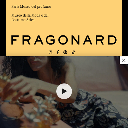
Paris Museo del profumo
Museo della Moda e del
Costume Arles
×
CONSEGNA:
US
LINGUA:
IT
$ 25.00
ELETTO MIGLIOR SITO DI COMMERCIO
Online 2025 dalla rivista Capital
AGGIUNGERE AL CARRELLO
1