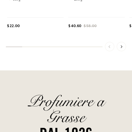
$ 22.00
$ 40.60
$ 58.00
$
Profumiere a
Grasse