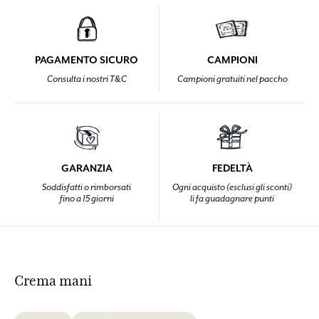
PAGAMENTO SICURO
CAMPIONI
Consulta i nostri T&C
Campioni gratuiti nel paccho
GARANZIA
FEDELTÀ
Soddisfatti o rimborsati
Ogni acquisto (esclusi gli sconti)
fino a 15 giorni
li fa guadagnare punti
Crema mani