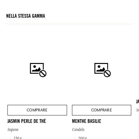
NELLA STESSA GAMMA
J
COMPRARE
COMPRARE
S
MENTHE BASILIC
JASMIN PERLE DE THÉ
Candela
Sapone
200 g
150 g