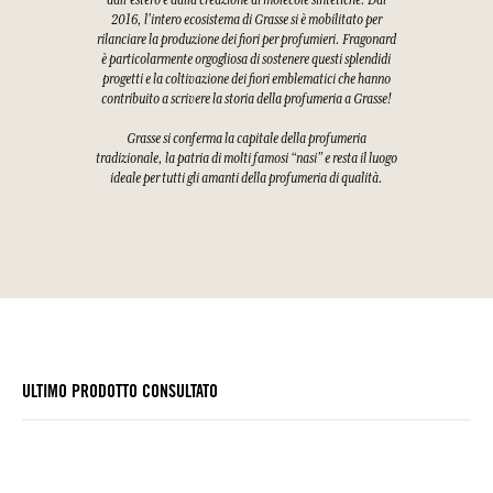
dall'estero e dalla creazione di molecole sintetiche. Dal
2016, l'intero ecosistema di Grasse si è mobilitato per
rilanciare la produzione dei fiori per profumieri. Fragonard
è particolarmente orgogliosa di sostenere questi splendidi
progetti e la coltivazione dei fiori emblematici che hanno
contribuito a scrivere la storia della profumeria a Grasse!
Grasse si conferma la capitale della profumeria
tradizionale, la patria di molti famosi “nasi” e resta il luogo
ideale per tutti gli amanti della profumeria di qualità.
ULTIMO PRODOTTO CONSULTATO