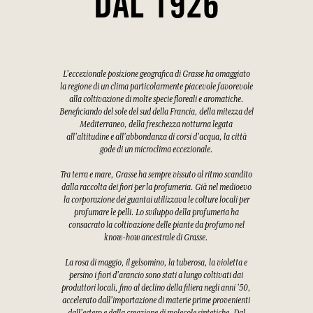
DAL 1926
L'eccezionale posizione geografica di Grasse ha omaggiato
la regione di un clima particolarmente piacevole favorevole
alla coltivazione di molte specie floreali e aromatiche.
Beneficiando del sole del sud della Francia, della mitezza del
Mediterraneo, della freschezza notturna legata
all'altitudine e all'abbondanza di corsi d'acqua, la città
gode di un microclima eccezionale.
Tra terra e mare, Grasse ha sempre vissuto al ritmo scandito
dalla raccolta dei fiori per la profumeria. Già nel medioevo
la corporazione dei guantai utilizzava le colture locali per
profumare le pelli. Lo sviluppo della profumeria ha
consacrato la coltivazione delle piante da profumo nel
know-how ancestrale di Grasse.
La rosa di maggio, il gelsomino, la tuberosa, la violetta e
persino i fiori d'arancio sono stati a lungo coltivati dai
produttori locali, fino al declino della filiera negli anni '50,
accelerato dall'importazione di materie prime provenienti