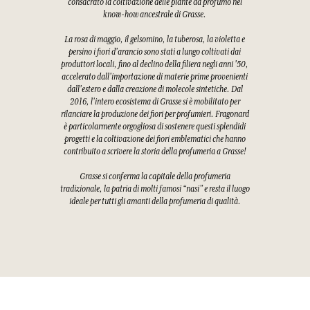
consacrato la coltivazione delle piante da profumo nel
know-how ancestrale di Grasse.
La rosa di maggio, il gelsomino, la tuberosa, la violetta e
persino i fiori d'arancio sono stati a lungo coltivati dai
produttori locali, fino al declino della filiera negli anni '50,
accelerato dall'importazione di materie prime provenienti
dall'estero e dalla creazione di molecole sintetiche. Dal
2016, l'intero ecosistema di Grasse si è mobilitato per
rilanciare la produzione dei fiori per profumieri. Fragonard
è particolarmente orgogliosa di sostenere questi splendidi
progetti e la coltivazione dei fiori emblematici che hanno
contribuito a scrivere la storia della profumeria a Grasse!
Grasse si conferma la capitale della profumeria
tradizionale, la patria di molti famosi “nasi” e resta il luogo
ideale per tutti gli amanti della profumeria di qualità.