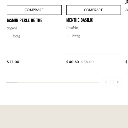
J
COMPRARE
COMPRARE
S
MENTHE BASILIC
JASMIN PERLE DE THÉ
Candela
Sapone
200 g
150 g
$ 22.00
$ 40.60
$ 58.00
$