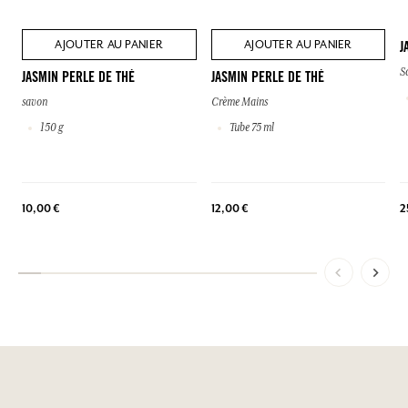
AJOUTER AU PANIER
AJOUTER AU PANIER
J
S
JASMIN PERLE DE THÉ
JASMIN PERLE DE THÉ
savon
Crème Mains
150 g
Tube 75 ml
2
10,00 €
12,00 €