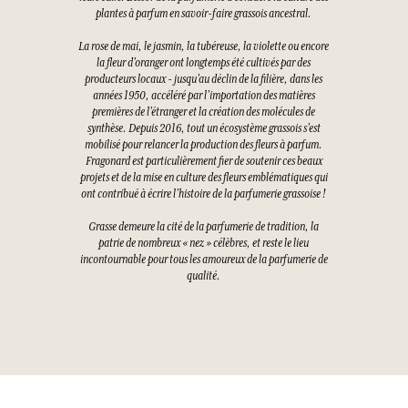
plantes à parfum en savoir-faire grassois ancestral.
La rose de mai, le jasmin, la tubéreuse, la violette ou encore
la fleur d’oranger ont longtemps été cultivés par des
producteurs locaux - jusqu’au déclin de la filière, dans les
années 1950, accéléré par l’importation des matières
premières de l’étranger et la création des molécules de
synthèse. Depuis 2016, tout un écosystème grassois s’est
mobilisé pour relancer la production des fleurs à parfum.
Fragonard est particulièrement fier de soutenir ces beaux
projets et de la mise en culture des fleurs emblématiques qui
ont contribué à écrire l’histoire de la parfumerie grassoise !
Grasse demeure la cité de la parfumerie de tradition, la
patrie de nombreux « nez » célèbres, et reste le lieu
incontournable pour tous les amoureux de la parfumerie de
qualité.