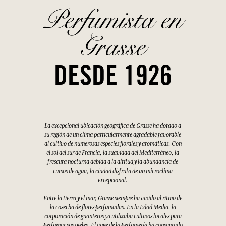
Perfumista en
Grasse
DESDE 1926
La excepcional ubicación geográfica de Grasse ha dotado a
su región de un clima particularmente agradable favorable
al cultivo de numerosas especies florales y aromáticas. Con
el sol del sur de Francia, la suavidad del Mediterráneo, la
frescura nocturna debida a la altitud y la abundancia de
cursos de agua, la ciudad disfruta de un microclima
excepcional.
Entre la tierra y el mar, Grasse siempre ha vivido al ritmo de
la cosecha de flores perfumadas. En la Edad Media, la
corporación de guanteros ya utilizaba cultivos locales para
perfumar sus pieles. El auge de la perfumería ha consagrado