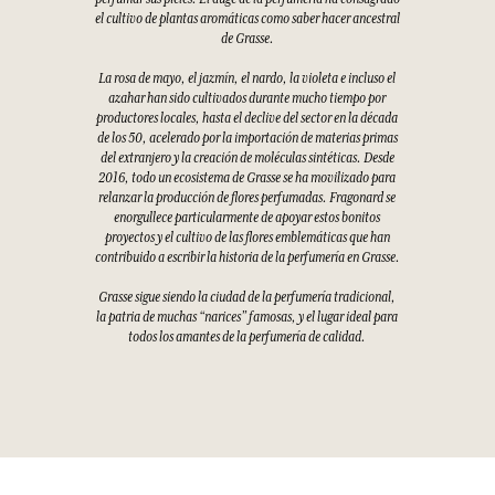
el cultivo de plantas aromáticas como saber hacer ancestral
de Grasse.
La rosa de mayo, el jazmín, el nardo, la violeta e incluso el
azahar han sido cultivados durante mucho tiempo por
productores locales, hasta el declive del sector en la década
de los 50, acelerado por la importación de materias primas
del extranjero y la creación de moléculas sintéticas. Desde
2016, todo un ecosistema de Grasse se ha movilizado para
relanzar la producción de flores perfumadas. Fragonard se
enorgullece particularmente de apoyar estos bonitos
proyectos y el cultivo de las flores emblemáticas que han
contribuido a escribir la historia de la perfumería en Grasse.
Grasse sigue siendo la ciudad de la perfumería tradicional,
la patria de muchas “narices” famosas, y el lugar ideal para
todos los amantes de la perfumería de calidad.