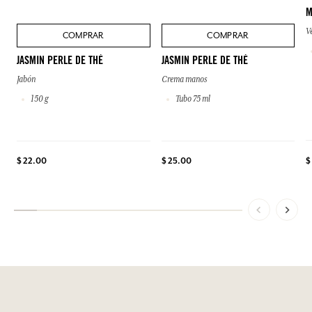
M
V
COMPRAR
COMPRAR
JASMIN PERLE DE THÉ
JASMIN PERLE DE THÉ
Jabón
Crema manos
150 g
Tubo 75 ml
$
$ 22.00
$ 25.00