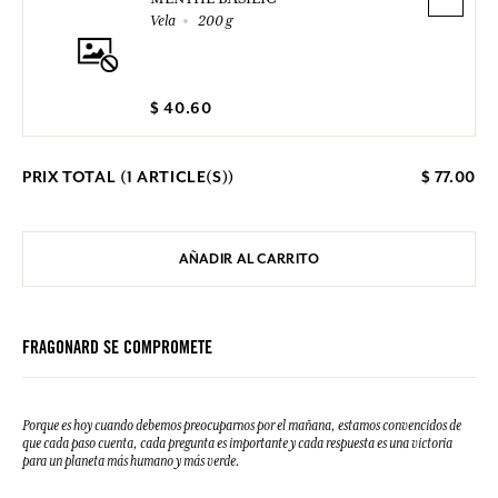
Vela
200 g
$ 40.60
PRIX TOTAL (
1
ARTICLE(S))
$ 77.00
AÑADIR AL CARRITO
FRAGONARD SE COMPROMETE
Porque es hoy cuando debemos preocuparnos por el mañana, estamos convencidos de
que cada paso cuenta, cada pregunta es importante y cada respuesta es una victoria
para un planeta más humano y más verde.