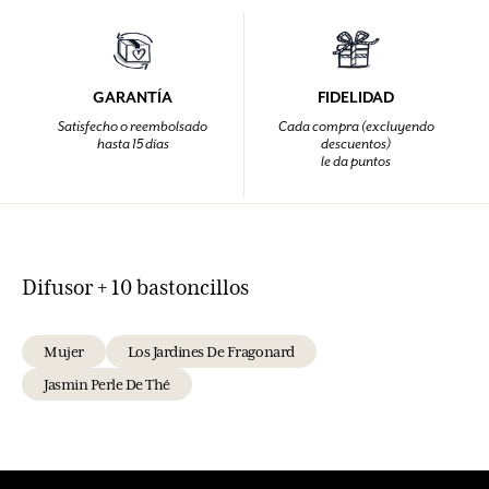
GARANTÍA
FIDELIDAD
Satisfecho o reembolsado
Cada compra (excluyendo
hasta 15 días
descuentos)
le da puntos
Difusor + 10 bastoncillos
Mujer
Los Jardines De Fragonard
Jasmin Perle De Thé