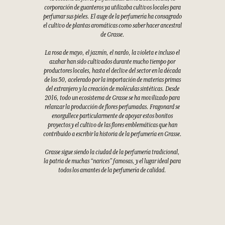
corporación de guanteros ya utilizaba cultivos locales para
perfumar sus pieles. El auge de la perfumería ha consagrado
el cultivo de plantas aromáticas como saber hacer ancestral
de Grasse.
La rosa de mayo, el jazmín, el nardo, la violeta e incluso el
azahar han sido cultivados durante mucho tiempo por
productores locales, hasta el declive del sector en la década
de los 50, acelerado por la importación de materias primas
del extranjero y la creación de moléculas sintéticas. Desde
2016, todo un ecosistema de Grasse se ha movilizado para
relanzar la producción de flores perfumadas. Fragonard se
enorgullece particularmente de apoyar estos bonitos
proyectos y el cultivo de las flores emblemáticas que han
contribuido a escribir la historia de la perfumería en Grasse.
Grasse sigue siendo la ciudad de la perfumería tradicional,
la patria de muchas “narices” famosas, y el lugar ideal para
todos los amantes de la perfumería de calidad.