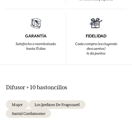
GARANTÍA
FIDELIDAD
Satisfecho o reembolsado
Cada compra (excluyendo
hasta 15 días
descuentos)
le da puntos
Difusor + 10 bastoncillos
Mujer
Los Jardines De Fragonard
Santal Cardamome