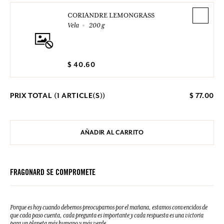
CORIANDRE LEMONGRASS
Vela
200 g
$ 40.60
PRIX TOTAL (
1
ARTICLE(S))
$ 77.00
AÑADIR AL CARRITO
FRAGONARD SE COMPROMETE
Porque es hoy cuando debemos preocuparnos por el mañana, estamos convencidos de
que cada paso cuenta, cada pregunta es importante y cada respuesta es una victoria
para un planeta más humano y más verde.