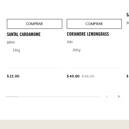
S
J
COMPRAR
COMPRAR
CORIANDRE LEMONGRASS
SANTAL CARDAMOME
Vela
Jabón
200 g
150 g
$ 22.00
$
$ 40.60
$ 58.00