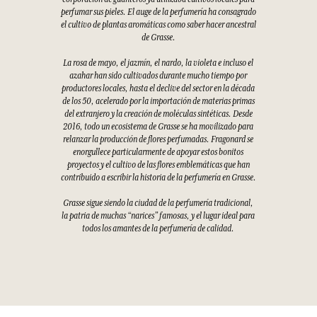
perfumar sus pieles. El auge de la perfumería ha consagrado
el cultivo de plantas aromáticas como saber hacer ancestral
de Grasse.
La rosa de mayo, el jazmín, el nardo, la violeta e incluso el
azahar han sido cultivados durante mucho tiempo por
productores locales, hasta el declive del sector en la década
de los 50, acelerado por la importación de materias primas
del extranjero y la creación de moléculas sintéticas. Desde
2016, todo un ecosistema de Grasse se ha movilizado para
relanzar la producción de flores perfumadas. Fragonard se
enorgullece particularmente de apoyar estos bonitos
proyectos y el cultivo de las flores emblemáticas que han
contribuido a escribir la historia de la perfumería en Grasse.
Grasse sigue siendo la ciudad de la perfumería tradicional,
la patria de muchas “narices” famosas, y el lugar ideal para
todos los amantes de la perfumería de calidad.