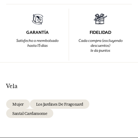
GARANTÍA
FIDELIDAD
Satisfecho o reembolsado
Cada compra (excluyendo
hasta 15 días
descuentos)
le da puntos
Vela
Mujer
Los Jardines De Fragonard
Santal Cardamome