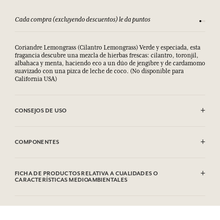
Cada compra (excluyendo descuentos) le da puntos
Consult
Coriandre Lemongrass (Cilantro Lemongrass) Verde y especiada, esta
fragancia descubre una mezcla de hierbas frescas: cilantro, toronjil,
albahaca y menta, haciendo eco a un dúo de jengibre y de cardamomo
suavizado con una pizca de leche de coco. (No disponible para
California USA)
CONSEJOS DE USO
Evitar todo contacto con la vela encendida. No dejarla arder más de
tres horas consecutivas. Cortar regularmente la mecha.No posar la
COMPONENTES
vela sobre una superficie frágil. Puede producir una reacción
alérgica. Nocivo para los organismos acuáticos, provoca efectos
nefastos a largo plazo. Evitar desecharla en el medio ambiente. N° de
Contiene: Eucalyptol, Carvone, 2,4-Dimethyl-3-Cyclohexene
emergencia (+33) 01.45.42.59.59.
Carboxaldehyde, Citral, 1-Cyclopropylmethyl-4-methoxybenzene,
FICHA DE PRODUCTOS RELATIVA A CUALIDADES O
Limonene, Isoeugenol. Esta lista puede ser objeto de modificaciones.
CARACTERÍSTICAS MEDIOAMBIENTALES
Consultar el embalaje del producto comprado.
Tabla de información
Por favor, consulte las cualidades o características medioambientales
clic aquí
haciendo
.