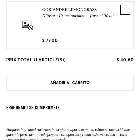
CORIANDRE LEMONGRASS
Difusor + 10 bastoncillos
frasco 200 ml
$ 77.00
PRIX TOTAL (
1
ARTICLE(S))
$ 40.60
AÑADIR AL CARRITO
FRAGONARD SE COMPROMETE
Porque es hoy cuando debemos preocuparnos por el mañana, estamos convencidos de
que cada paso cuenta, cada pregunta es importante y cada respuesta es una victoria
para un planeta más humano y más verde.