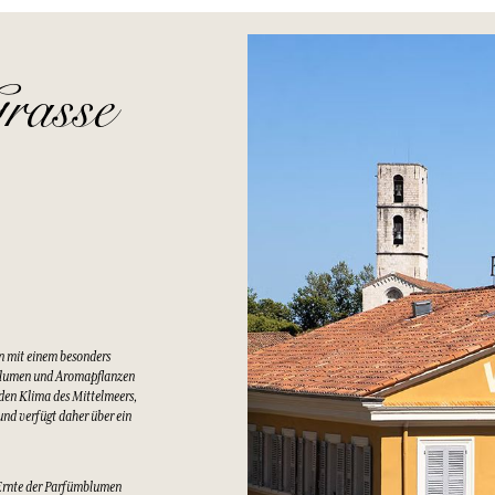
rasse
n mit einem besonders
Blumen und Aromapflanzen
lden Klima des Mittelmeers,
nd verfügt daher über ein
Ernte der Parfümblumen