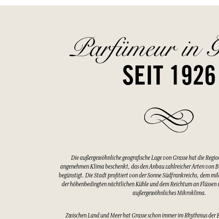
Parfümeur in G
SEIT 1926
Die außergewöhnliche geografische Lage von Grasse hat die Regio
angenehmen Klima beschenkt, das den Anbau zahlreicher Arten von 
begünstigt. Die Stadt profitiert von der Sonne Südfrankreichs, dem mi
der höhenbedingten nächtlichen Kühle und dem Reichtum an Flüssen u
außergewöhnliches Mikroklima.
Zwischen Land und Meer hat Grasse schon immer im Rhythmus der 