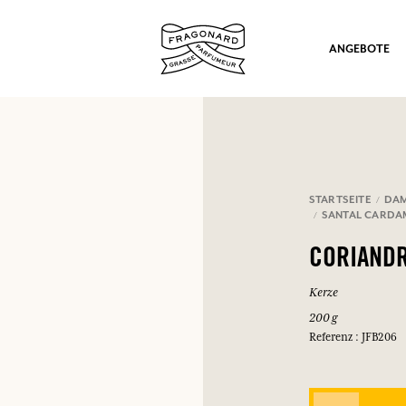
ANGEBOTE
STARTSEITE
DA
SANTAL CARD
ation
CORIAND
Kerze
200 g
Referenz : JFB206
nd Geschenke.