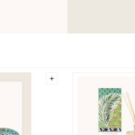
klicken
.
+