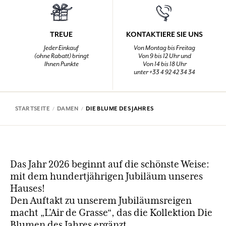
TREUE
KONTAKTIERE SIE UNS
Jeder Einkauf
Von Montag bis Freitag
(ohne Rabatt) bringt
Von 9 bis 12 Uhr und
Ihnen Punkte
Von 14 bis 18 Uhr
unter +33 4 92 42 34 34
STARTSEITE
DAMEN
DIE BLUME DES JAHRES
Das Jahr 2026 beginnt auf die schönste Weise:
mit dem hundertjährigen Jubiläum unseres
Hauses!
Den Auftakt zu unserem Jubiläumsreigen
macht „L’Air de Grasse“, das die Kollektion Die
Blumen des Jahres ergänzt.