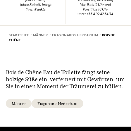
(ohne Rabatt) bringt
Von 9 bis 12 Uhr und
Ihnen Punkte
Von 14 bis 18 Uhr
unter +33 4 92 42 34 34
STARTSEITE
MÄNNER
FRAGONARDS HERBARIUM
BOIS DE
CHÊNE
Bois de Chêne Eau de Toilette fängt seine
holzige Süße ein, verfeinert mit Gewürzen, um
Sie in einen Moment der Träumerei zu hüllen.
Männer
Fragonards Herbarium