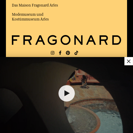
Das Maison Fragonard Arles
Modemuseum und
Kostümmuseum Arles
×
LIEFERUNG:
FR
SPRACHE:
DE
ZUM BESTEN ONLINE-COMMERCE-SITE
2025 vom Magazin Capital gewählt