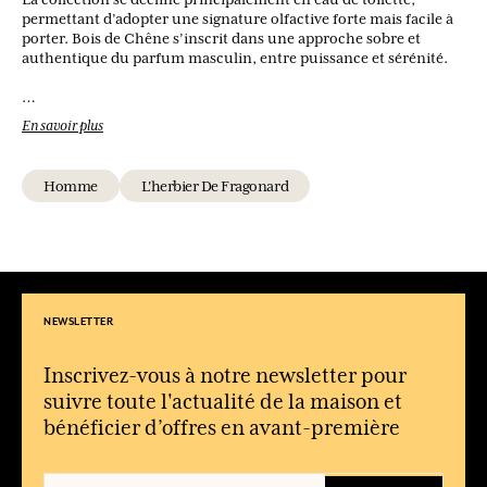
permettant d’adopter une signature olfactive forte mais facile à
porter. Bois de Chêne s’inscrit dans une approche sobre et
authentique du parfum masculin, entre puissance et sérénité.
Quel type de parfum est Bois de Chêne ?
En savoir plus
C’est une eau de toilette boisée et épicée, profonde et structurée.
Quelle ambiance évoque cette fragrance ?
Homme
L'herbier De Fragonard
Elle rappelle une forêt calme et enveloppante, entre bois chauds,
notes fumées et fraîcheur naturelle.
À qui s’adresse ce parfum ?
Il convient aux hommes recherchant une fragrance boisée
affirmée, élégante et non ostentatoire.
NEWSLETTER
Qu’est-ce qui rend Bois de Chêne unique ?
Son contraste entre fraîcheur aromatique (menthe, thé noir) et
profondeur boisée crée une signature originale et équilibrée.
Inscrivez-vous à notre newsletter pour
suivre toute l'actualité de la maison et
Quand porter Bois de Chêne ?
bénéficier d’offres en avant-première
Idéal en automne et en hiver, mais aussi en soirée pour une
présence plus enveloppante.