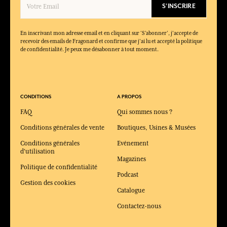
Quels produits composent la collection Bois de Chêne ?
S'INSCRIRE
La collection se concentre sur l’eau de toilette, disponible en
différents formats rechargeables.
En inscrivant mon adresse email et en cliquant sur ‘S’abonner’, j'accepte de
recevoir des emails de Fragonard et confirme que j'ai lu et accepté la politique
de confidentialité. Je peux me désabonner à tout moment.
CONDITIONS
A PROPOS
FAQ
Qui sommes nous ?
Conditions générales de vente
Boutiques, Usines & Musées
Conditions générales
Evénement
d'utilisation
Magazines
Politique de confidentialité
Podcast
Gestion des cookies
Catalogue
Contactez-nous