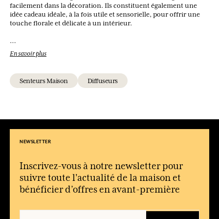
facilement dans la décoration. Ils constituent également une
idée cadeau idéale, à la fois utile et sensorielle, pour offrir une
touche florale et délicate à un intérieur.
Quel type de senteurs proposent les diffuseurs Saisons ?
En savoir plus
Principalement des fragrances florales inspirées de fleurs
emblématiques et intemporelles.
Senteurs Maison
Diffuseurs
Le parfum change-t-il selon la saison ?
Non, les fragrances sont pensées pour être appréciées toute
l’année, selon les envies.
Comment fonctionne le diffuseur ?
Les bâtonnets diffusent le parfum progressivement dans l’air, de
façon continue.
NEWSLETTER
Dans quelles pièces les utiliser ?
Ils conviennent à toutes les pièces de la maison, notamment le
Inscrivez-vous à notre newsletter pour
salon, la chambre ou l’entrée.
suivre toute l'actualité de la maison et
bénéficier d’offres en avant-première
Est-ce une bonne idée cadeau ?
Oui, leur univers floral et leur élégance en font un cadeau
délicat et facile à offrir.