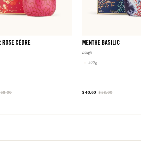
R ROSE CÈDRE
MENTHE BASILIC
Bougie
200 g
 58.00
$ 40.60
$ 58.00