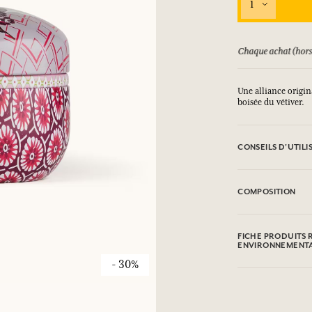
1
ursé jusqu'à 15 jours
Chaque achat (hors
Une alliance origi
boisée du vétiver.
CONSEILS D'UTILI
Eviter tout contact 
heures consécutive
COMPOSITION
sur une surface fra
(+33) 01.45.42.59.
Contient: Linalyl A
peut faire l'objet 
FICHE PRODUITS 
acheté.
ENVIRONNEMENT
- 30%
Tableau d'information
Veuillez consulter 
cliquant ici
.