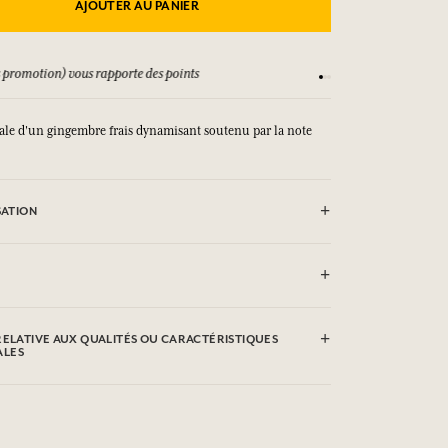
AJOUTER AU PANIER
 promotion) vous rapporte des points
Consultez nos CGV
nale d'un gingembre frais dynamisant soutenu par la note
SATION
avec la bougie allumée. Ne pas laisser brûler plus de trois
s. Couper régulièrement la mèche. Ne pas poser la bougie
gile. Peut produire une réaction allergique. N° urgence
59.
cetate, Linalool, 4-tert-Butylcyclohexyl Acetate. Cette liste
de modifications, veuillez consulter l'emballage du produit
RELATIVE AUX QUALITÉS OU CARACTÉRISTIQUES
ALES
les qualités ou caractéristiques environnementales en