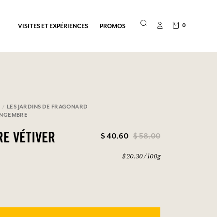
0
VISITES ET EXPÉRIENCES
PROMOS
E
LES JARDINS DE FRAGONARD
INGEMBRE
$ 40.60
$ 58.00
E VÉTIVER
$ 20.30 / 100g