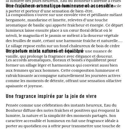
la lumière des jours heureux, Eau du Bonheur s’adresse à celles
et ceux qui recherchent un parfum mixte frais et naturel, facile
Une fraîcheur aromatique lumineuse et accessible
à porter et porteur d’une sensation de bien-être.
La composition s’ouvre sur une envolée vive et pétillante mêlant
bergamote, mandarine et limette, relevées d’une touche
aromatique de basilic qui apporte fraîcheur et énergie. Ce départ
lumineux laisse ensuite place à un cœur floral délicat où le
néroli, le magnolia et le jasmin se mêlent à la douceur végétale
des feuilles de maté, créant une harmonie fraîche et naturelle.
Le sillage repose enfin sur un fond chaleureux de bois de cèdre
et de bois de santal, subtilement adouci par une nuance de
Un parfum mixte naturel et équilibré
vanille, qui prolonge la fragrance avec élégance et douceur.
Les accords aromatiques, floraux et boisés s’équilibrent pour
former un sillage léger et harmonieux qui convient aussi bien
aux femmes qu’aux hommes. Cette composition lumineuse et
rafraîchissante accompagne naturellement les journées actives
comme les moments de détente, offrant une sensation olfactive
apaisante et joyeuse.
Une fragrance inspirée par la joie de vivre
Pensée comme une célébration des instants heureux, Eau du
Bonheur diffuse des notes fraîches et positives qui évoquent la
lumière, la nature et la simplicité des moments partagés. Son
caractère accessible et lumineux en fait une fragrance idéale à
porter au quotidien ou à offrir pour transmettre une touche de