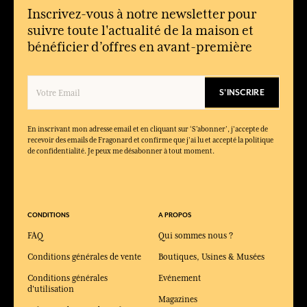
Sa polyvalence le rend adapté aussi bien au bureau qu’en soirée
Inscrivez-vous à notre newsletter pour
ou en week-end.
suivre toute l'actualité de la maison et
bénéficier d’offres en avant-première
Le parfum est-il intense ?
Il offre une présence maîtrisée, avec un sillage élégant sans être
envahissant.
S'INSCRIRE
Quels produits composent la collection Vétiver ?
La collection propose l’eau de toilette dans des formats
rechargeables, dans une démarche durable.
En inscrivant mon adresse email et en cliquant sur ‘S’abonner’, j'accepte de
recevoir des emails de Fragonard et confirme que j'ai lu et accepté la politique
de confidentialité. Je peux me désabonner à tout moment.
CONDITIONS
A PROPOS
FAQ
Qui sommes nous ?
Conditions générales de vente
Boutiques, Usines & Musées
Conditions générales
Evénement
d'utilisation
Magazines