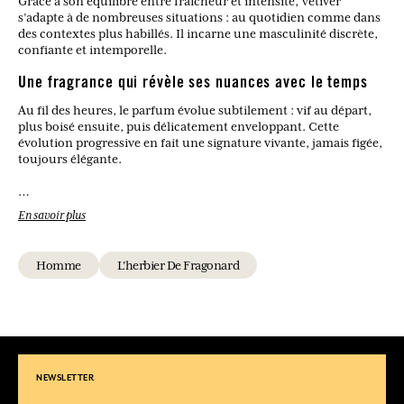
Grâce à son équilibre entre fraîcheur et intensité, Vétiver
s’adapte à de nombreuses situations : au quotidien comme dans
des contextes plus habillés. Il incarne une masculinité discrète,
confiante et intemporelle.
Une fragrance qui révèle ses nuances avec le temps
Au fil des heures, le parfum évolue subtilement : vif au départ,
plus boisé ensuite, puis délicatement enveloppant. Cette
évolution progressive en fait une signature vivante, jamais figée,
toujours élégante.
Quel type de parfum est Vétiver ?
En savoir plus
C’est une eau de toilette boisée et aromatique, équilibrée entre
fraîcheur et profondeur.
Homme
L'herbier De Fragonard
Qu’est-ce qui caractérise le vétiver en parfumerie ?
Il apporte une note boisée, légèrement fumée et terreuse,
souvent associée à une élégance naturelle et intemporelle.
À qui s’adresse cette fragrance ?
Aux hommes recherchant un parfum structuré, élégant et facile
à porter au quotidien.
NEWSLETTER
Dans quelles occasions porter Vétiver ?