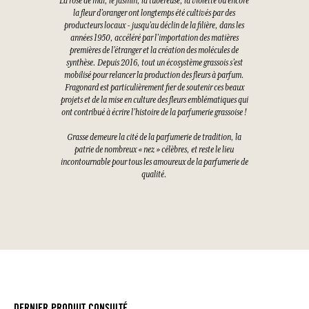
La rose de mai, le jasmin, la tubéreuse, la violette ou encore
la fleur d’oranger ont longtemps été cultivés par des
producteurs locaux - jusqu’au déclin de la filière, dans les
années 1950, accéléré par l’importation des matières
premières de l’étranger et la création des molécules de
synthèse. Depuis 2016, tout un écosystème grassois s’est
mobilisé pour relancer la production des fleurs à parfum.
Fragonard est particulièrement fier de soutenir ces beaux
projets et de la mise en culture des fleurs emblématiques qui
ont contribué à écrire l’histoire de la parfumerie grassoise !
Grasse demeure la cité de la parfumerie de tradition, la
patrie de nombreux « nez » célèbres, et reste le lieu
incontournable pour tous les amoureux de la parfumerie de
qualité.