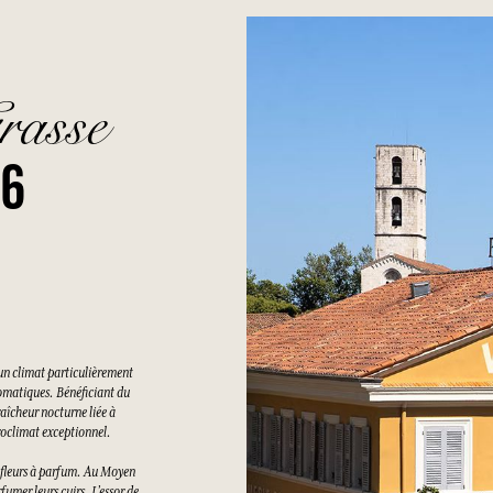
rasse
26
un climat particulièrement
romatiques. Bénéficiant du
raîcheur nocturne liée à
croclimat exceptionnel.
es fleurs à parfum. Au Moyen
rfumer leurs cuirs. L’essor de