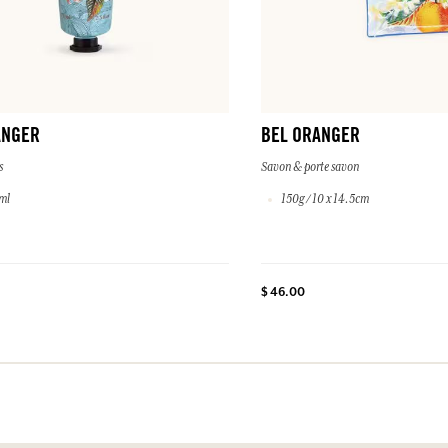
ANGER
BEL ORANGER
s
Savon & porte savon
ml
150g / 10 x 14.5cm
$ 46.00