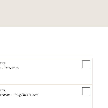
ndamment à l’eau et au savon. En cas de consultation d’un
position le récipient ou l’étiquette. Tenir à l’écart de la
lles/des flammes nues/des surfaces chaudes – Ne pas fumer.
u/récipient selon les consignes de tri de votre commune.
A00X-0VKW
1.45.42.59.59.
GER
s
Tube 75 ml
GER
e savon
150g / 10 x 14.5cm