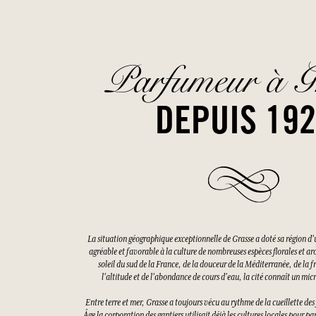
Parfumeur à G
DEPUIS 19
La situation géographique exceptionnelle de Grasse a doté sa région d'
agréable et favorable à la culture de nombreuses espèces florales et a
soleil du sud de la France, de la douceur de la Méditerranée, de la f
l'altitude et de l'abondance de cours d'eau, la cité connaît un mi
Entre terre et mer, Grasse a toujours vécu au rythme de la cueillette d
Âge la corporation des gantiers utilisait déjà les cultures locales pour pa