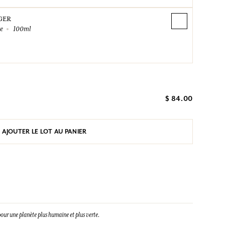
GER
te
100ml
$ 84.00
AJOUTER LE LOT AU PANIER
our une planète plus humaine et plus verte.