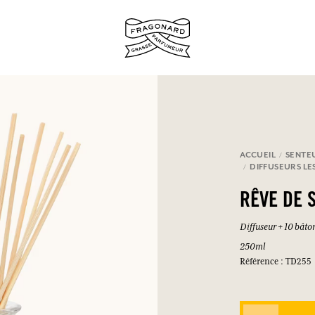
ux.
ACCUEIL
SENTE
DIFFUSEURS LE
SE CONNECTER
RÊVE DE S
Diffuseur + 10 bâto
250ml
SE CONNECTER
SE CONNECTER
SE CONNECTER
Référence : TD255