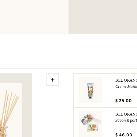
LA PEAU: laver abo
médecin garder à dis
chaleur/des étince
Éliminer le conten
UFI: 2UQ0-Y093-
N° urgence (+33) 0
+
BEL ORAN
Crème Main
$ 25.00
BEL ORAN
Savon & port
$ 46.00