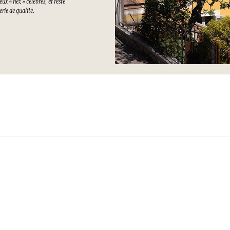
ux « nez » célèbres, et reste
rie de qualité.