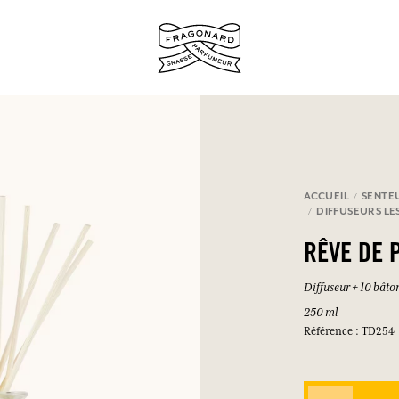
ux.
ACCUEIL
SENTE
DIFFUSEURS LE
SE CONNECTER
RÊVE DE 
Diffuseur + 10 bâto
250 ml
SE CONNECTER
SE CONNECTER
SE CONNECTER
Référence : TD254