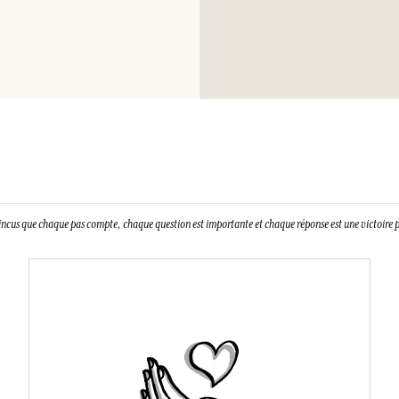
cliquant ici
.
médecin garder à dis
chaleur/des étince
Éliminer le conten
UFI: RTP0-W00A-
N° urgence (+33) 0
incus que chaque pas compte, chaque question est importante et chaque réponse est une victoire p