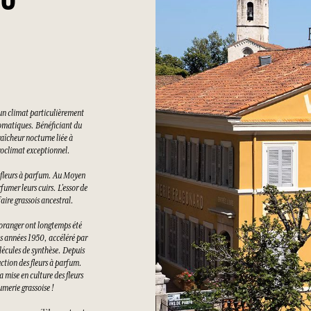
26
un climat particulièrement
romatiques. Bénéficiant du
raîcheur nocturne liée à
croclimat exceptionnel.
es fleurs à parfum. Au Moyen
rfumer leurs cuirs. L’essor de
aire grassois ancestral.
d’oranger ont longtemps été
les années 1950, accéléré par
lécules de synthèse. Depuis
uction des fleurs à parfum.
a mise en culture des fleurs
umerie grassoise !