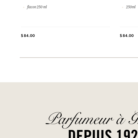
flacon 250 ml
250ml
$ 84.00
$ 84.00
Parfumeur à G