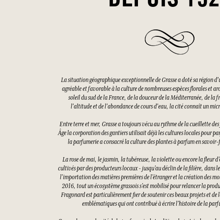
DEPUIS 19
La situation géographique exceptionnelle de Grasse a doté sa région d'
agréable et favorable à la culture de nombreuses espèces florales et a
soleil du sud de la France, de la douceur de la Méditerranée, de la f
l'altitude et de l'abondance de cours d'eau, la cité connaît un mi
Entre terre et mer, Grasse a toujours vécu au rythme de la cueillette d
Âge la corporation des gantiers utilisait déjà les cultures locales pour pa
la parfumerie a consacré la culture des plantes à parfum en savoir-f
La rose de mai, le jasmin, la tubéreuse, la violette ou encore la fleur 
cultivés par des producteurs locaux - jusqu’au déclin de la filière, dans 
l’importation des matières premières de l’étranger et la création des mo
2016, tout un écosystème grassois s’est mobilisé pour relancer la prod
Fragonard est particulièrement fier de soutenir ces beaux projets et de l
emblématiques qui ont contribué à écrire l’histoire de la parf