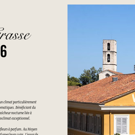
rasse
26
un climat particulièrement
romatiques. Bénéficiant du
raîcheur nocturne liée à
croclimat exceptionnel.
es fleurs à parfum. Au Moyen
rfumer leurs cuirs. L’essor de