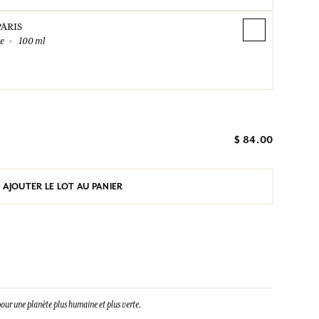
PARIS
te
100 ml
$ 84.00
AJOUTER LE LOT AU PANIER
our une planète plus humaine et plus verte.