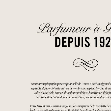
Parfumeur à G
DEPUIS 19
La situation géographique exceptionnelle de Grasse a doté sa région d'
agréable et favorable à la culture de nombreuses espèces florales et a
soleil du sud de la France, de la douceur de la Méditerranée, de la f
l'altitude et de l'abondance de cours d'eau, la cité connaît un mi
Entre terre et mer, Grasse a toujours vécu au rythme de la cueillette d
Âge la corporation des gantiers utilisait déjà les cultures locales pour pa