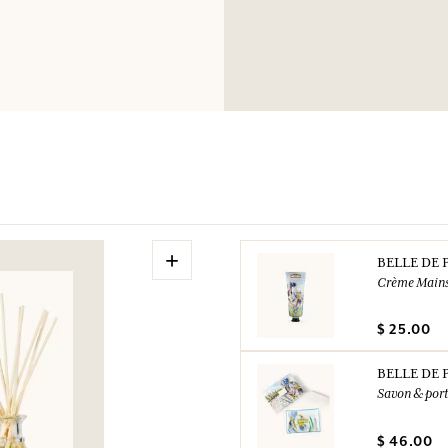
avec précaution à
LA PEAU: laver abo
médecin garder à dis
chaleur/des étince
Éliminer le conten
UFI: MQP0-D09X-
N° urgence (+33) 0
+
BELLE DE 
Crème Main
$ 25.00
BELLE DE 
Savon & port
$ 46.00