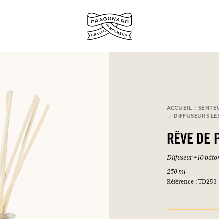
ux.
ACCUEIL
SENTE
DIFFUSEURS LE
SE CONNECTER
RÊVE DE 
Diffuseur + 10 bâto
250 ml
SE CONNECTER
SE CONNECTER
SE CONNECTER
Référence : TD253