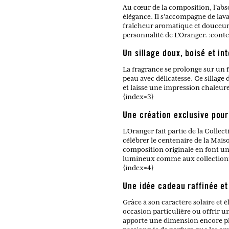
Au cœur de la composition, l'abso
élégance. Il s'accompagne de lava
fraîcheur aromatique et douceur f
personnalité de L'Oranger. :cont
Un sillage doux, boisé et in
La fragrance se prolonge sur un 
peau avec délicatesse. Ce sillag
et laisse une impression chaleur
{index=3}
Une création exclusive pour
L'Oranger fait partie de la Coll
célébrer le centenaire de la Mais
composition originale en font u
lumineux comme aux collectionne
{index=4}
Une idée cadeau raffinée et
Grâce à son caractère solaire et 
occasion particulière ou offrir u
apporte une dimension encore plus