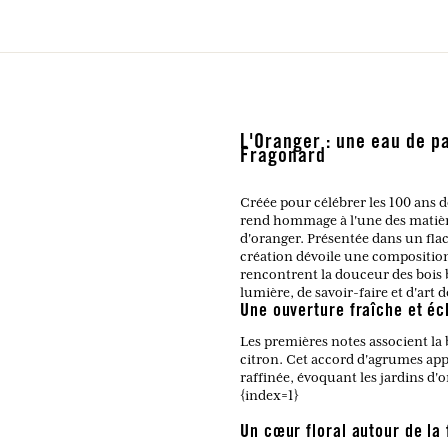
L'Oranger : une eau de p
Fragonard
Créée pour célébrer les 100 ans 
rend hommage à l'une des matière
d'oranger. Présentée dans un flac
création dévoile une composition 
rencontrent la douceur des boi
lumière, de savoir-faire et d'art 
Une ouverture fraîche et éc
Les premières notes associent la b
citron. Cet accord d'agrumes ap
raffinée, évoquant les jardins d'
{index=1}
Un cœur floral autour de la 