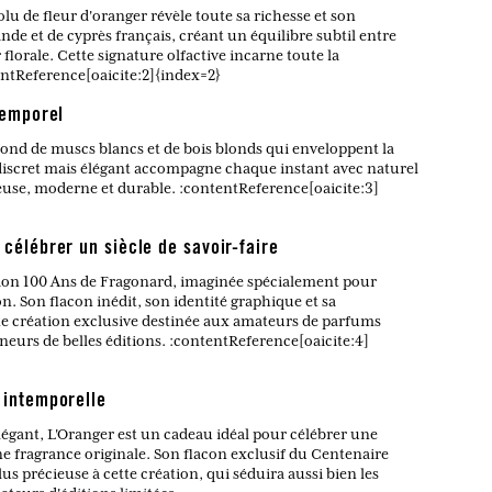
lu de fleur d'oranger révèle toute sa richesse et son
nde et de cyprès français, créant un équilibre subtil entre
lorale. Cette signature olfactive incarne toute la
entReference[oaicite:2]{index=2}
temporel
fond de muscs blancs et de bois blonds qui enveloppent la
e discret mais élégant accompagne chaque instant avec naturel
euse, moderne et durable. :contentReference[oaicite:3]
 célébrer un siècle de savoir-faire
ection 100 Ans de Fragonard, imaginée spécialement pour
on. Son flacon inédit, son identité graphique et sa
ne création exclusive destinée aux amateurs de parfums
urs de belles éditions. :contentReference[oaicite:4]
 intemporelle
élégant, L'Oranger est un cadeau idéal pour célébrer une
ne fragrance originale. Son flacon exclusif du Centenaire
 précieuse à cette création, qui séduira aussi bien les