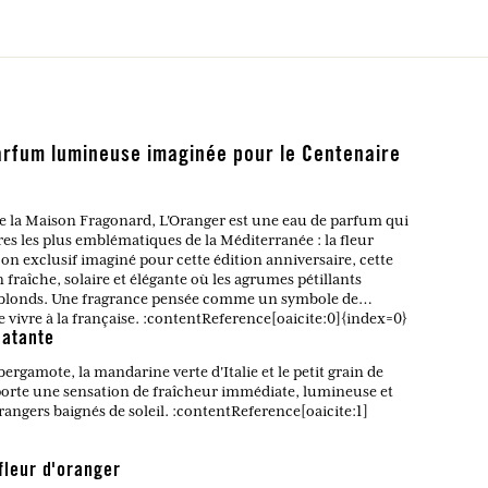
arfum lumineuse imaginée pour le Centenaire
de la Maison Fragonard, L'Oranger est une eau de parfum qui
s les plus emblématiques de la Méditerranée : la fleur
on exclusif imaginé pour cette édition anniversaire, cette
fraîche, solaire et élégante où les agrumes pétillants
s blonds. Une fragrance pensée comme un symbole de
de vivre à la française. :contentReference[oaicite:0]{index=0}
latante
ergamote, la mandarine verte d'Italie et le petit grain de
porte une sensation de fraîcheur immédiate, lumineuse et
orangers baignés de soleil. :contentReference[oaicite:1]
fleur d'oranger