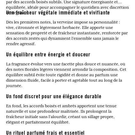
par des accords boisés subtils. Une signature énergisante et
équilibrée, idéale pour accompagner le quotidien avec discrétion
et élégance.
Une fraîcheur végétale immédiate et vivifiante
Dès les premières notes, la verveine impose sa personnalité :
vive, citronnée et légèrement herbacée. Elle apporte une
sensation de propreté et de fraîcheur instantanée, renforcée par
des accents zestés qui dynamisent l’ensemble sans jamais le
rendre agressif.
Un équilibre entre énergie et douceur
La fragrance évolue vers une facette plus douce et nuancée, où
des notes florales légères viennent arrondir la composition. Cet
équilibre subtil évite toute rigidité et donne au parfum une
dimension fluide, facile à porter et agréable tout au long de la
journée.
Un fond discret pour une élégance durable
En fond, les accords boisés et ambrés apportent une tenue
naturelle et une profondeur maîtrisée. Ils prolongent la
fraîcheur initiale sans l’alourdir, créant un sillage propre,
élégant et parfaitement équilibré.
Un rituel parfumé frais et essentiel