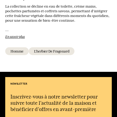
La collection se décline en eau de toilette, crème mains,
pochettes parfumées et coffrets savons, permettant d’intégrer
cette fraîcheur végétale dans différents moments du quotidien,
pour une sensation de bien-être continue.
Quel type de parfum est Verveine ?
En savoir plus
C’est une eau de toilette fraîche et aromatique, dominée par des
notes végétales et citronnées.
Homme
L'herbier De Fragonard
Quelle sensation apporte cette fragrance ?
Une impression immédiate de fraîcheur, de propreté et de
légèreté, idéale pour un usage quotidien.
:contentReference[oaicite:0]{index=0}
À qui s’adresse ce parfum ?
Il convient aux hommes recherchant une fragrance naturelle,
NEWSLETTER
discrète et facile à porter.
Quand porter Verveine ?
Inscrivez-vous à notre newsletter pour
Parfait en journée, notamment au printemps et en été grâce à sa
suivre toute l'actualité de la maison et
fraîcheur vivifiante.
bénéficier d’offres en avant-première
Qu’est-ce qui rend cette fragrance particulière ?