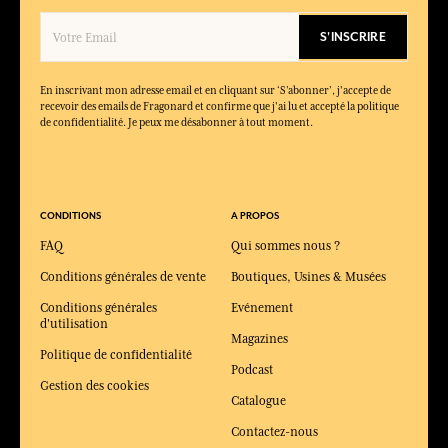
Son accord végétal citronné, à la fois énergisant et apaisant, qui
évoque une plante fraîchement cueillie.
S'INSCRIRE
Quels produits composent la collection Verveine ?
La collection comprend une eau de toilette, une crème mains,
En inscrivant mon adresse email et en cliquant sur ‘S’abonner’, j'accepte de
des pochettes parfumées et des coffrets savons.
recevoir des emails de Fragonard et confirme que j'ai lu et accepté la politique
de confidentialité. Je peux me désabonner à tout moment.
CONDITIONS
A PROPOS
FAQ
Qui sommes nous ?
Conditions générales de vente
Boutiques, Usines & Musées
Conditions générales
Evénement
d'utilisation
Magazines
Politique de confidentialité
Podcast
Gestion des cookies
Catalogue
Contactez-nous