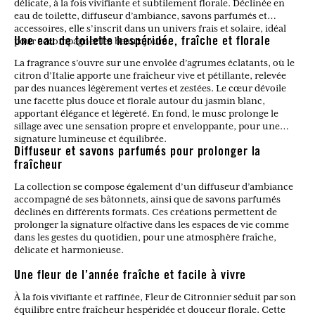
délicate, à la fois vivifiante et subtilement florale. Déclinée en
eau de toilette, diffuseur d’ambiance, savons parfumés et
accessoires, elle s’inscrit dans un univers frais et solaire, idéal
pour accompagner les beaux jours.
Une eau de toilette hespéridée, fraîche et florale
La fragrance s’ouvre sur une envolée d’agrumes éclatants, où le
citron d’Italie apporte une fraîcheur vive et pétillante, relevée
par des nuances légèrement vertes et zestées. Le cœur dévoile
une facette plus douce et florale autour du jasmin blanc,
apportant élégance et légèreté. En fond, le musc prolonge le
sillage avec une sensation propre et enveloppante, pour une
signature lumineuse et équilibrée.
Diffuseur et savons parfumés pour prolonger la
fraîcheur
La collection se compose également d’un diffuseur d’ambiance
accompagné de ses bâtonnets, ainsi que de savons parfumés
déclinés en différents formats. Ces créations permettent de
prolonger la signature olfactive dans les espaces de vie comme
dans les gestes du quotidien, pour une atmosphère fraîche,
délicate et harmonieuse.
Une fleur de l’année fraîche et facile à vivre
À la fois vivifiante et raffinée, Fleur de Citronnier séduit par son
équilibre entre fraîcheur hespéridée et douceur florale. Cette