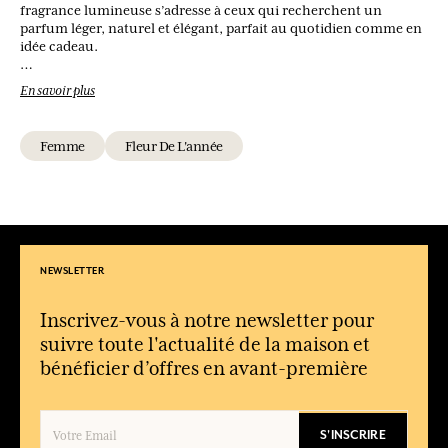
fragrance lumineuse s’adresse à ceux qui recherchent un
parfum léger, naturel et élégant, parfait au quotidien comme en
idée cadeau.
En savoir plus
Quels produits composent la collection Fleur de Citronnier ?
La collection propose une eau de toilette, un diffuseur
d’ambiance, des savons parfumés ainsi que des accessoires.
Femme
Fleur De L'année
Quel est le profil du parfum Fleur de Citronnier ?
Une fragrance hespéridée et florale, fraîche, lumineuse et
délicatement musquée.
À quel moment porter Fleur de Citronnier ?
Sa fraîcheur pétillante la rend idéale au quotidien, notamment
NEWSLETTER
aux beaux jours.
La collection convient-elle comme idée cadeau ?
Inscrivez-vous à notre newsletter pour
Oui, son univers frais et ses différents formats en font une idée
suivre toute l'actualité de la maison et
cadeau élégante et accessible.
bénéficier d’offres en avant-première
S'INSCRIRE