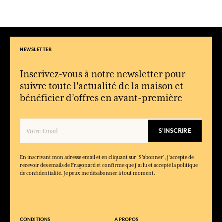
ronds décorés.
Quel est l’univers olfactif de cette collection ?
Des senteurs inspirées du jardin, à dominante florale et végétale.
À quoi servent les porte-savons ronds ?
NEWSLETTER
Ils permettent de poser et conserver le savon tout en apportant
une touche décorative.
Inscrivez-vous à notre newsletter pour
Convient-elle comme idée cadeau ?
suivre toute l'actualité de la maison et
Oui, l’association savon et porte-savon en fait une attention
bénéficier d’offres en avant-première
élégante et facile à offrir.
S'INSCRIRE
En inscrivant mon adresse email et en cliquant sur ‘S’abonner’, j'accepte de
recevoir des emails de Fragonard et confirme que j'ai lu et accepté la politique
de confidentialité. Je peux me désabonner à tout moment.
CONDITIONS
A PROPOS