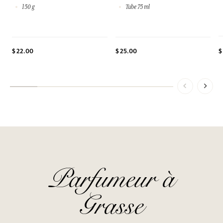
150 g
Tube 75 ml
$ 22.00
$ 25.00
$
Parfumeur à
Grasse