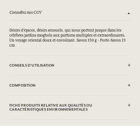
Consultez nos CGV
Satisfai
Désirs d'épices, désirs sensuels, qui nous portent jusque dans les
célèbres jardins moghols aux parfums multiples et extraordinaires.
Un voyage oriental doux et envoûtant. Savon 150 g - Porte-Savon 13
cm
CONSEILS D'UTILISATION
EVITER LE CONTACT AVEC LES YEUX.
COMPOSITION
Sodium Palmate, Sodium Palm Kernelate, Aqua (Water), Parfum
(Fragrance), Palm Kernel Acid, Sodium Chloride, Glycerin, Argania
FICHE PRODUITS RELATIVE AUX QUALITÉS OU
Spinosa Kernel Oil*, Helianthus Annuus (Sunflower) Seed Oil,
CARACTÉRISTIQUES ENVIRONNEMENTALES
Rosmarinus Officinalis (Rosemary) Leaf Extract, Sodium Thiosulfate,
Tetrasodium EDTA, Tetrasodium Etidronate, Coumarin, Limonene,
Tableau d'information
Linalool, CI 77891/Titanium Dioxide.
Veuillez consulter les qualités ou caractéristiques environnementales
* Ingredient issu de l'agriculture biologique. Cette liste peut faire
cliquant ici
en
.
l'objet de modifications, veuillez consulter l'emballage du produit
acheté.