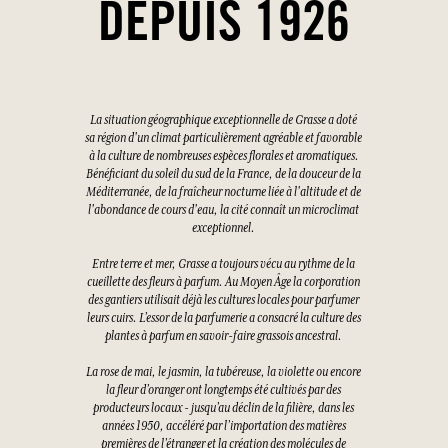
DEPUIS 1926
La situation géographique exceptionnelle de Grasse a doté
sa région d'un climat particulièrement agréable et favorable
à la culture de nombreuses espèces florales et aromatiques.
Bénéficiant du soleil du sud de la France, de la douceur de la
Méditerranée, de la fraîcheur nocturne liée à l'altitude et de
l'abondance de cours d'eau, la cité connaît un microclimat
exceptionnel.
Entre terre et mer, Grasse a toujours vécu au rythme de la
cueillette des fleurs à parfum. Au Moyen Âge la corporation
des gantiers utilisait déjà les cultures locales pour parfumer
leurs cuirs. L’essor de la parfumerie a consacré la culture des
plantes à parfum en savoir-faire grassois ancestral.
La rose de mai, le jasmin, la tubéreuse, la violette ou encore
la fleur d’oranger ont longtemps été cultivés par des
producteurs locaux - jusqu’au déclin de la filière, dans les
années 1950, accéléré par l’importation des matières
premières de l’étranger et la création des molécules de