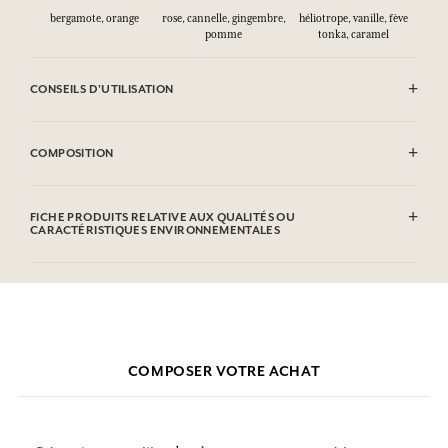
bergamote, orange
rose, cannelle, gingembre,
héliotrope, vanille, fève
pomme
tonka, caramel
CONSEILS D'UTILISATION
INFLAMMABLE : Ne pas vaporiser vers une flamme.
COMPOSITION
Alcohol denat. (SD Alcohol 39C), Parfum (Fragrance), Aqua (Water),
Linalool, Limonene, Geraniol, Citral, Cinnamal, Eugenol, Coumarin,
FICHE PRODUITS RELATIVE AUX QUALITÉS OU
Citronellol.
CARACTÉRISTIQUES ENVIRONNEMENTALES
Cette liste peut faire l'objet de modifications, veuillez consulter
l'emballage du produit acheté.
Tableau d'information
Veuillez consulter les qualités ou caractéristiques environnementales
cliquant ici
en
.
COMPOSER VOTRE ACHAT