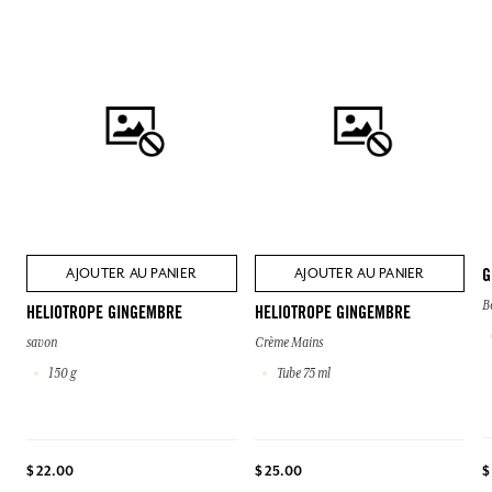
AJOUTER AU PANIER
AJOUTER AU PANIER
G
B
HELIOTROPE GINGEMBRE
HELIOTROPE GINGEMBRE
savon
Crème Mains
150 g
Tube 75 ml
$ 22.00
$ 25.00
$