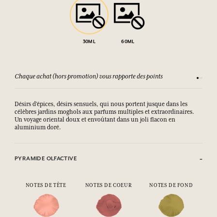
30ML
60ML
Chaque achat (hors promotion) vous rapporte des points
Consult
Désirs d’épices, désirs sensuels, qui nous portent jusque dans les
célèbres jardins moghols aux parfums multiples et extraordinaires.
Un voyage oriental doux et envoûtant dans un joli flacon en
aluminium doré.
PYRAMIDE OLFACTIVE
NOTES DE TÊTE
NOTES DE COEUR
NOTES DE FOND