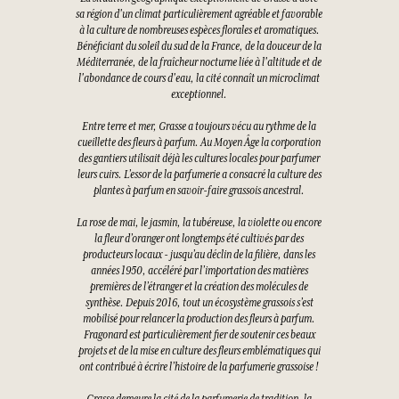
sa région d'un climat particulièrement agréable et favorable
à la culture de nombreuses espèces florales et aromatiques.
Bénéficiant du soleil du sud de la France, de la douceur de la
Méditerranée, de la fraîcheur nocturne liée à l'altitude et de
l'abondance de cours d'eau, la cité connaît un microclimat
exceptionnel.
Entre terre et mer, Grasse a toujours vécu au rythme de la
cueillette des fleurs à parfum. Au Moyen Âge la corporation
des gantiers utilisait déjà les cultures locales pour parfumer
leurs cuirs. L’essor de la parfumerie a consacré la culture des
plantes à parfum en savoir-faire grassois ancestral.
La rose de mai, le jasmin, la tubéreuse, la violette ou encore
la fleur d’oranger ont longtemps été cultivés par des
producteurs locaux - jusqu’au déclin de la filière, dans les
années 1950, accéléré par l’importation des matières
premières de l’étranger et la création des molécules de
synthèse. Depuis 2016, tout un écosystème grassois s’est
mobilisé pour relancer la production des fleurs à parfum.
Fragonard est particulièrement fier de soutenir ces beaux
projets et de la mise en culture des fleurs emblématiques qui
ont contribué à écrire l’histoire de la parfumerie grassoise !