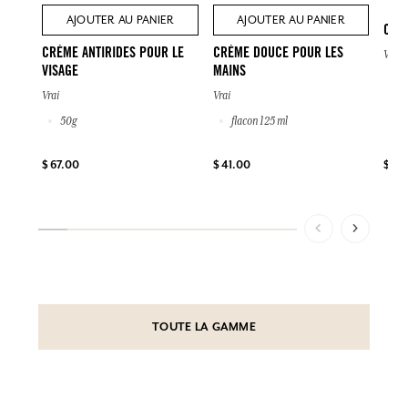
AJOUTER AU PANIER
AJOUTER AU PANIER
CRÈ
CRÈME ANTIRIDES POUR LE
CRÈME DOUCE POUR LES
Vrai
VISAGE
MAINS
2
Vrai
Vrai
50g
flacon 125 ml
$ 72
$ 67.00
$ 41.00
TOUTE LA GAMME