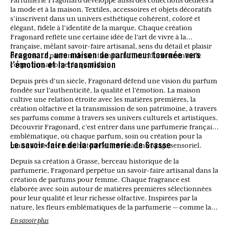
la mode et à la maison. Textiles, accessoires et objets décoratifs
s’inscrivent dans un univers esthétique cohérent, coloré et
élégant, fidèle à l’identité de la marque. Chaque création
Fragonard reflète une certaine idée de l’art de vivre à la
française, mêlant savoir-faire artisanal, sens du détail et plaisir
des sens. Le parfum devient ainsi un fil conducteur entre le
Fragonard, une maison de parfumeur tournée vers
corps, la maison et le quotidien.
l’émotion et la transmission
Depuis près d’un siècle, Fragonard défend une vision du parfum
fondée sur l’authenticité, la qualité et l’émotion. La maison
cultive une relation étroite avec les matières premières, la
création olfactive et la transmission de son patrimoine, à travers
ses parfums comme à travers ses univers culturels et artistiques.
Découvrir Fragonard, c’est entrer dans une parfumerie française
emblématique, où chaque parfum, soin ou création pour la
maison raconte une histoire et invite à un voyage sensoriel.
Le savoir-faire de la parfumerie de Grasse
Depuis sa création à Grasse, berceau historique de la
parfumerie, Fragonard perpétue un savoir-faire artisanal dans la
création de parfums pour femme. Chaque fragrance est
élaborée avec soin autour de matières premières sélectionnées
pour leur qualité et leur richesse olfactive. Inspirées par la
nature, les fleurs emblématiques de la parfumerie — comme la
rose, le jasmin ou la fleur d’oranger — se mêlent à des notes
En savoir plus
modernes pour donner naissance à des compositions