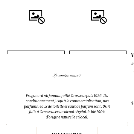
V
AJOUTER AU PANIER
AJOUTER AU PANIER
E
SAVONS TRANSPARENTS
GRAIN DE SOLEIL
GLYCÉRINÉS
Le saviez-vous ?
Eau de parfum
125g
50ml
Cèdre
Fragonard n’a jamais quitté Grasse depuis 1926. Du
conditionnement jusqu’à la commercialisation, nos
+ 2
$ 12.00
$ 74.00
$
parfums, eaux de toilette et eaux de parfum sont 100%
faits à Grasse avec un alcool végétal de blé 100%
d’origine naturelle et local.