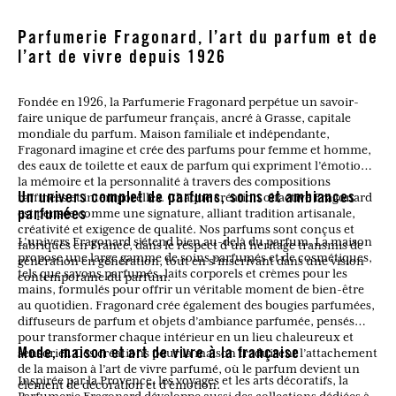
Parfumerie Fragonard, l’art du parfum et de
l’art de vivre depuis 1926
Fondée en 1926, la Parfumerie Fragonard perpétue un savoir-
faire unique de parfumeur français, ancré à Grasse, capitale
mondiale du parfum. Maison familiale et indépendante,
Fragonard imagine et crée des parfums pour femme et homme,
des eaux de toilette et eaux de parfum qui expriment l’émotion,
la mémoire et la personnalité à travers des compositions
raffinées et intemporelles. Chaque création olfactive Fragonard
Un univers complet de parfums, soins et ambiances
est pensée comme une signature, alliant tradition artisanale,
parfumées
créativité et exigence de qualité. Nos parfums sont conçus et
L’univers Fragonard s’étend bien au-delà du parfum. La maison
fabriqués en France, dans le respect d’un héritage transmis de
propose une large gamme de soins parfumés et de cosmétiques,
génération en génération, tout en s’inscrivant dans une vision
tels que savons parfumés, laits corporels et crèmes pour les
contemporaine du parfum.
mains, formulés pour offrir un véritable moment de bien-être
au quotidien. Fragonard crée également des bougies parfumées,
diffuseurs de parfum et objets d’ambiance parfumée, pensés
pour transformer chaque intérieur en un lieu chaleureux et
sensoriel. Ces créations pour la maison traduisent l’attachement
Mode, maison et art de vivre à la française
de la maison à l’art de vivre parfumé, où le parfum devient un
Inspirée par la Provence, les voyages et les arts décoratifs, la
élément de décoration et d’émotion.
Parfumerie Fragonard développe aussi des collections dédiées à